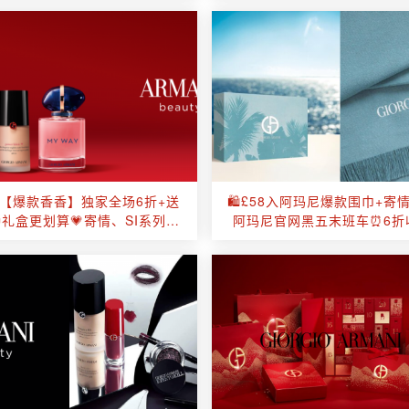
【爆款香香】独家全场6折+送
🛍️£58入阿玛尼爆款围巾+寄
🎁礼盒更划算💗寄情、SI系列、
阿玛尼官网黑五末班车⏰6折收
My May✅甜香、清新
品圣诞礼盒全在！