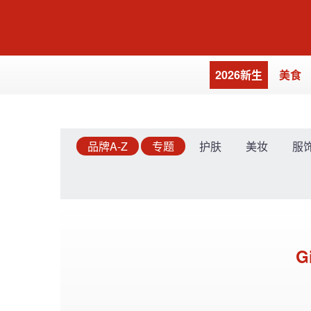
2026新生
美食
品牌A-Z
专题
护肤
美妆
服
G