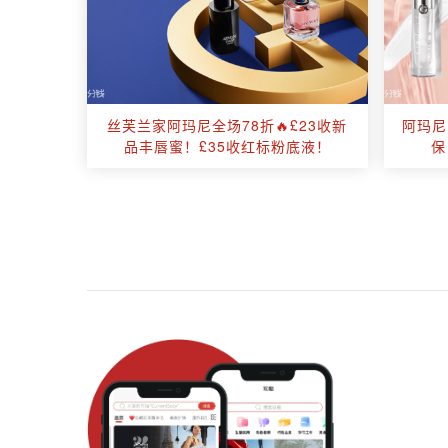
丝芙兰家阿玛尼全场78折🔥£23收新
阿玛尼
品丰唇蜜！£35收红标粉底液！
保