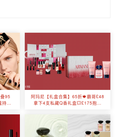
叠95
阿玛尼【礼盒合集】65折🍁霸哥£48
蔻持妆
拿下4支私藏Q香礼盒💥£175抱走
0收
2025圣诞倒数日历！！