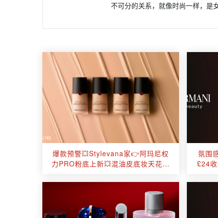
不可分的关系，就像时尚一样，是
爆款预警💥Stylevana家👉阿玛尼权
氛围感
力PRO粉底上新💥混油皮底妆天花板
£24
👍内含选色攻略！