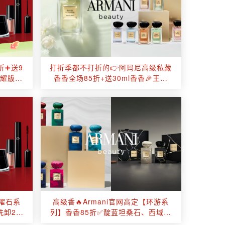
折➕送9
打折季都不打折的👉阿玛尼高级私藏
耀版Si
香香全场85折+送30ml香香🎉王嘉
飞了！
尔、李昀锐同款！
曜石系
高级香🔥Armani官网高定【环游系
洗卸2合
列】香香85折✅靛蓝坦桑石、西域松
石、黑、白金缮🈶