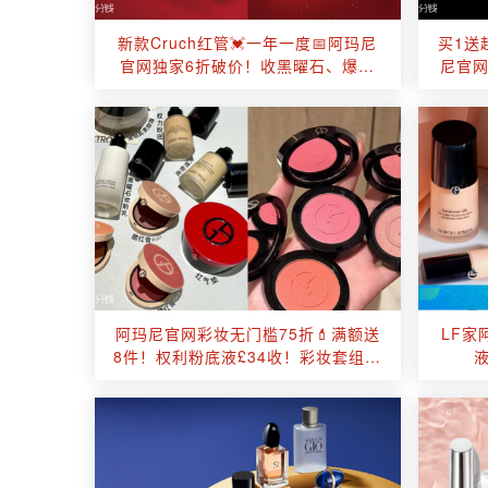
新款Cruch红管💓一年一度📅阿玛尼
买1送
官网独家6折破价！收黑曜石、爆款
尼官网
香香💥再送超贵10件🎁含Prive香
香！
阿玛尼官网彩妆无门槛75折💄满额送
LF家
8件！权利粉底液£34收！彩妆套组也
参与！