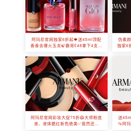
阿玛尼官网独家6折起🍁送45ml顶配
伪素颜
香香含爆火玉龙🍃霸哥£48拿下4支私
独家6
藏Q香礼盒💥
阿玛尼官网彩妆大促75折😱大师粉底
送45
液、液体腮红新色绝美✅竟然还送
🦄阿
30ml香香+化妆包！