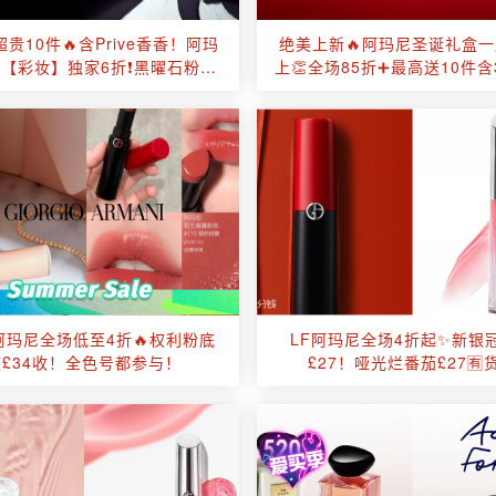
超贵10件🔥含Prive香香！阿玛
绝美上新🔥阿玛尼圣诞礼盒
【彩妆】独家6折❗黑曜石粉底
上👏全场85折➕最高送10件含
液解禁❗
香！£229收圣诞日历
阿玛尼全场低至4折🔥权利粉底
LF阿玛尼全场4折起✨新银
液£34收！全色号都参与！
£27！哑光烂番茄£27🈶