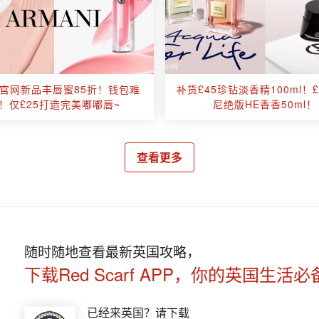
官网新品丰唇蜜85折！钱包难
补货£45珍钻淡香精100ml！
！仅£25打造完美嘟嘟唇~
尼绝版HE香香50ml！
查看更多
随时随地查看最新英国攻略，
下载Red Scarf APP，你的英国生活必
已经来英国？请下载