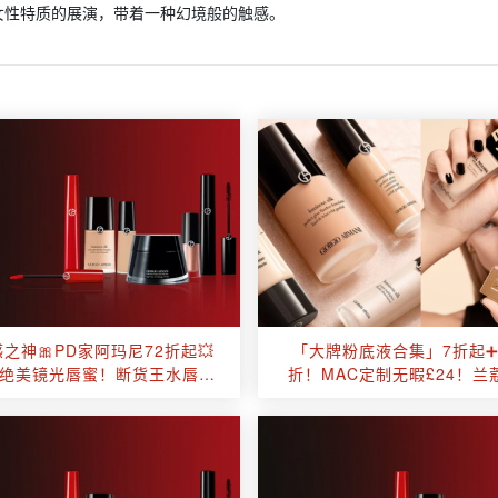
女性特质的展演，带着一种幻境般的触感。
之神🎀PD家阿玛尼72折起💥
「大牌粉底液合集」7折起➕
收绝美镜光唇蜜！断货王水唇釉
折！MAC定制无暇£24！兰
£28！这波甜妹必冲！
£29！YSL恒久/超模£3