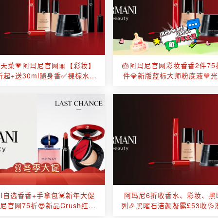
天菜💗阿玛尼官网🎀【彩妆】
🎂阿玛尼官网彩妆香香2件75
折起+送30ml随身香✅裸棕水唇
件💎新版蓝标大师粉底液💙光
釉£25手慢无！
大女主vibe💃银管唇蜜闪
ml自选香香+手拿包💓新年大促
阿玛尼6折收香水、彩妆、黑
玛尼官网75折😎新品Crush红管
列🎉黑曜石洁颜凝露£53收💦
心动嘉宾超上头💘
1！祛闭口神器！