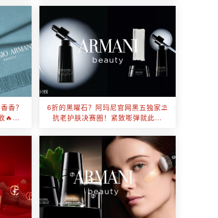
情香香？
6折的黑曜石？阿玛尼官网黑五独家⛱️
🔥新
抗老护肤决赛圈！紧致嘭弹就此拿
捏！再送10件🎁