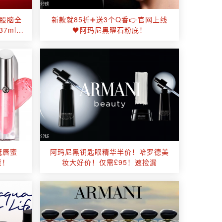
一股脑全
新款就85折➕送3个Q香👉官网上线
37ml香
🖤阿玛尼黑曜石粉底！
！
冠唇蜜
阿玛尼黑钥匙眼精华半价！哈罗德美
货！
妆大好价！仅需£95！速捡漏