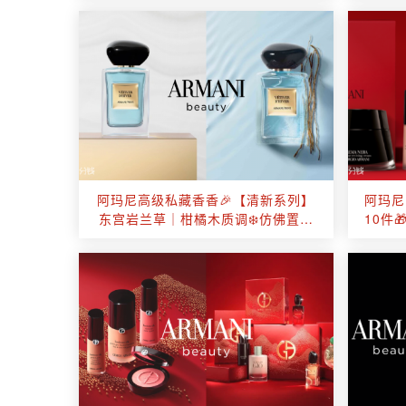
阿玛尼高级私藏香香🎉【清新系列】
阿玛尼
东宫岩兰草｜柑橘木质调❄️仿佛置身
10件
冰天雪地的纯洁无暇