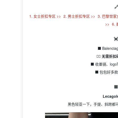

1. 女士折扣专区 >>
2. 男士折扣专区 >>
3. 巴黎世家
>>
6.

⬛ Balen
👉🏻 无需
⬛ 收墨镜、lo
⬛ 包包好多

Lecag
黑色轻亚一下，手提、斜跨都