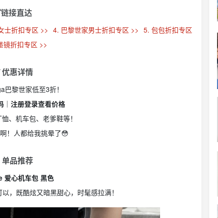
链接直达
女士折扣专区 >>
4. 巴黎世家男士折扣专区 >>
5. 包包折扣专区
 墨镜折扣专区 >>
 优惠详情
ciaga巴黎世家低至3折！
折扣码｜注册登录查看价格
goT恤、机车包、老爹鞋等！
款啊！人都给我挑晕了😳
 单品推荐
ole 爱心机车包 黑色
可以，既酷炫又暗黑甜心，时髦感拉满！