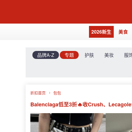
2026新生
美食
品牌A-Z
专题
护肤
美妆
服
折扣首页
包包
Balenciaga低至3折🔥收Crush、Lecag