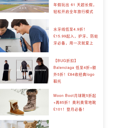
年假玩出 61 天超长假，
轻松开启全年旅行模式
水牙线低至4.9折！
£15.99起入，护牙、防蛀
牙必备，用一次就爱上
【BUG折扣】
Balenciaga 低至4折+额
外5折！£84收经典logo
鞋托
Moon Boot月球靴5折起
+再85折！奥利奥雪地靴
£101！登月必备！