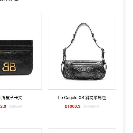
标牌皮革卡夹
Le Cagole XS 斜挎单肩包
2.0
£232.0
£1000.3
£1429.0