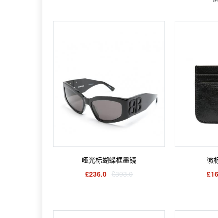
哑光标蝴蝶框墨镜
徽
£236.0
£393.0
£16