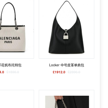
印花帆布托特包
Locker 中号皮革单肩包
4.0
£1590.0
£1912.0
£2390.0