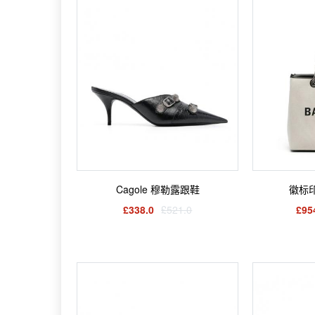
Cagole 穆勒露跟鞋
徽标
£338.0
£521.0
£95