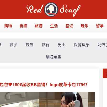
购物
折扣
旅游
生活
签证
玩乐
留学
饰
鞋子
包包
旅行
男士
保健塑身
配饰
剧院票务
ole包包🖤180€起收BB墨镜！logo皮革卡包179€！