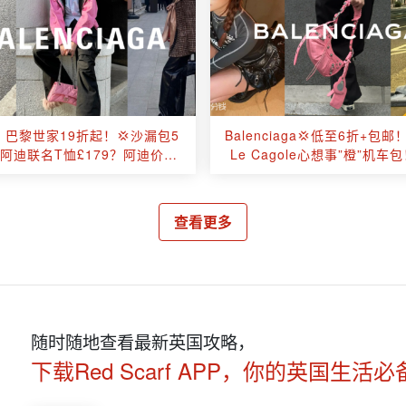
t？巴黎世家19折起！💢沙漏包5
Balenciaga💢低至6折+包
阿迪联名T恤£179？阿迪价格
Le Cagole心想事”橙”机车
买巴黎世家！
围巾、卡包£126起收
查看更多
随时随地查看最新英国攻略，
下载Red Scarf APP，你的英国生活必