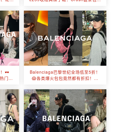
价！收老爹鞋、轮胎鞋！
🕶️
Balenciaga巴黎世纪全场低至5折！
收热门
😱各类爆火包包竟然都有折扣！卫
！
衣、冲锋衣统统5折