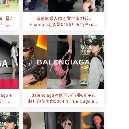
6折+叠7
上新速度感人😱巴黎世家2折起！
0！心想
Phantom老爹鞋£195！🔥纯黑xs机
！
车包、Track老爹鞋直接半价！
gole
Balenciaga💢低至6折+叠8折➕包
接半价
邮！印花围巾£264收！Le Cagole心
想事”橙”机车包超好价！