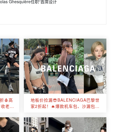
Ghesquière任职“首席设计
2折🩸高
地板价捡漏😎BALENCIAGA巴黎世
9⚡收老爹
家2折起！🔥爆款机车包、沙漏包、
老爹鞋、袜子鞋速抢！