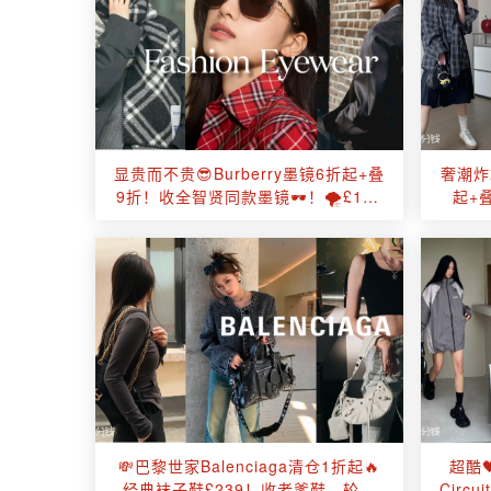
显贵而不贵😎Burberry墨镜6折起+叠
奢潮炸
9折！收全智贤同款墨镜🕶️！🌪️£126
起+叠
收末来感方框墨镜！
💸巴黎世家Balenciaga清仓1折起🔥
超酷
经典袜子鞋£239！收老爹鞋、轮胎
Circ