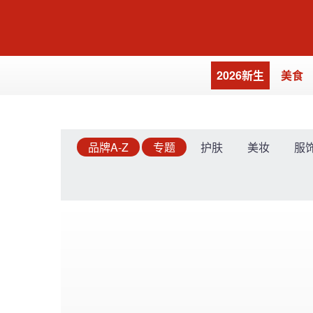
2026新生
美食
品牌A-Z
专题
护肤
美妆
服