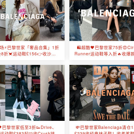
场⚡️巴黎世家「奢品合集」1折
🛍超酷🖤巴黎世家75折😍Circ
8折💓运动鞋£156👉收沙漏
Runner运动鞋等入折🔥收爆款
包、经典服饰！
沙漏包、机车包！
巴黎世家低至3折👟Drive、
💸巴黎世家Balenciaga清仓
uit运动鞋£383起🩷收Crush链条
£239收经典袜子鞋！收老爹