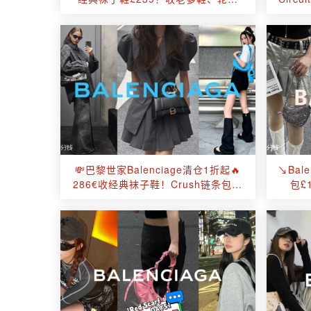
鞋、机车包等！
💸巴黎世家Balenciage清仓1折起🔥
↘️Ba
286€收经典袜子鞋！Crush链条包半
包£
价！收老爹鞋、轮胎鞋！