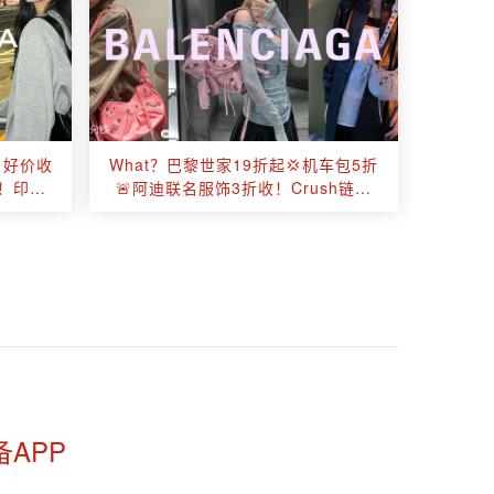
邮！好价收
What？巴黎世家19折起💢机车包5折
包！印花
🚨阿迪联名服饰3折收！Crush链条
！
包、Cagole XS降价速来！
备APP