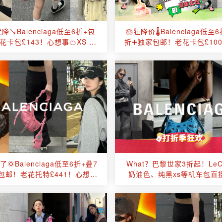
降↘️Balenciaga低至6折+包
🎂狂降价🌡️Balenciaga低至
卡包£143！心想事🍊XS Le
折➕独家包邮！老花卡包£10
Cagole好价收！
事🍊Le Cagole好价收
💢Balenciaga低至6折+叠7
What？巴黎世家3折起！LeCa
包邮！老花托特£441！心想
奶油色、纯黑xs等机车包直
事”橙”机车包超好价！
💢Track老爹鞋🈶！