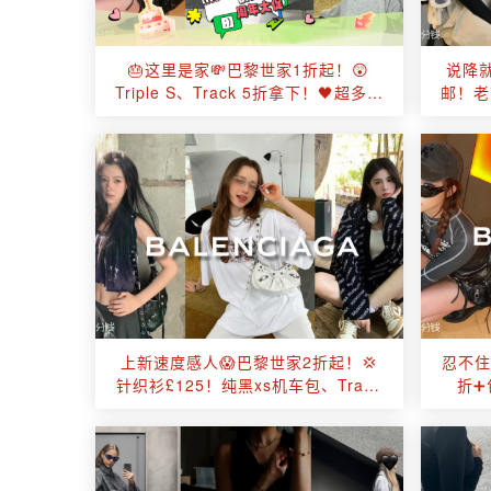
🎂这里是家💸巴黎世家1折起！😲
说降就
Triple S、Track 5折拿下！🖤超多热
邮！老花
门经典包款降价！
上新速度感人😱巴黎世家2折起！💢
忍不住了
针织衫£125！纯黑xs机车包、Track
折➕
老爹鞋直接半价！