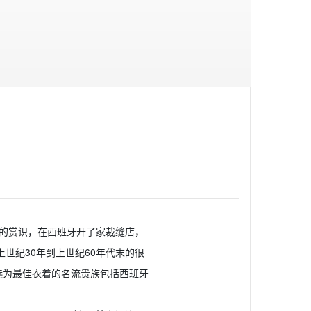
侯爵夫人的赏识，在西班牙开了家裁缝店，
世纪30年到上世纪60年代末的很
评选为最佳衣着的名流贵族包括西班牙