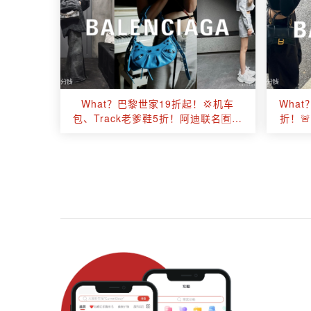
What？巴黎世家19折起！💢机车
Wha
包、Track老爹鞋5折！阿迪联名🈶！
折！
Crush链条包、Cagole XS降价！