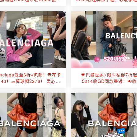
沙漏包、机车包等
鞋、机车包等！
lenciaga低至6折+包邮！老花卡
💗巴黎世家⚡️限时私促7折起！
143！🧢棒球帽£276！ 爱心
£214收GD同款墨镜！📢
Cagole直接6折！
Track老爹鞋、机车包等