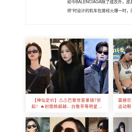
如今BALENCIAGA除了成衣外，皮
师”时设计的机车包曾经火爆一时，
【神仙定价】⚠️⚠️巴黎世家墨镜7折
震撼巨折
起！🔥封图杨超越、白敬亭等明星同
运动鞋
款£189起！