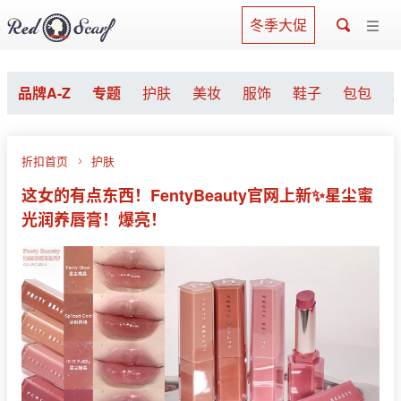
冬季大促
品牌A-Z
专题
护肤
美妆
服饰
鞋子
包包
折扣首页
护肤
这女的有点东西！FentyBeauty官网上新✨星尘蜜
光润养唇膏！爆亮！