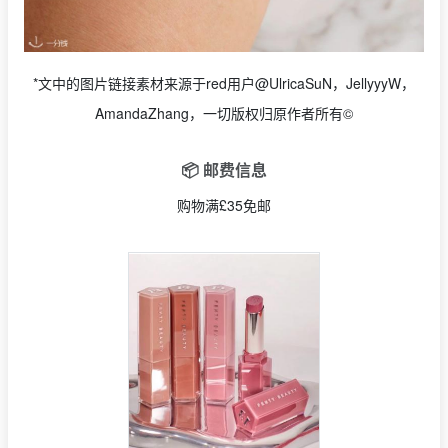
*文中的图片链接素材来源于red用户@UlricaSuN，JellyyyW，
AmandaZhang，一切版权归原作者所有©
📦 邮费信息
购物满£35免邮