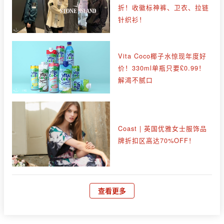
折！收徽标神裤、卫衣、拉链
针织衫！
Vita Coco椰子水惊现年度好
价！330ml单瓶只要£0.99！
解渴不腻口
Coast | 英国优雅女士服饰品
牌折扣区高达70%OFF！
查看更多