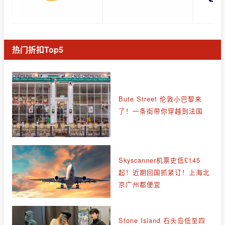
热门折扣Top5
Bute Street 伦敦小巴黎来
了！一条街带你穿越到法国
Skyscanner机票史低£145
起！近期回国抓紧订！上海北
京广州都便宜
Stone Island 石头岛低至四