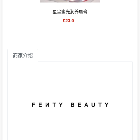
星尘蜜光润养唇膏
£23.0
商家介绍