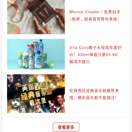
Monica Vinader | 免费刻字
+免邮，超美首饰等你来挑！
Vita Coco椰子水惊现年度好
价！330ml单瓶只要£0.99！
解渴不腻口
伦敦西区经典音乐剧推荐来
啦，精彩音乐剧不能错过！
查看更多