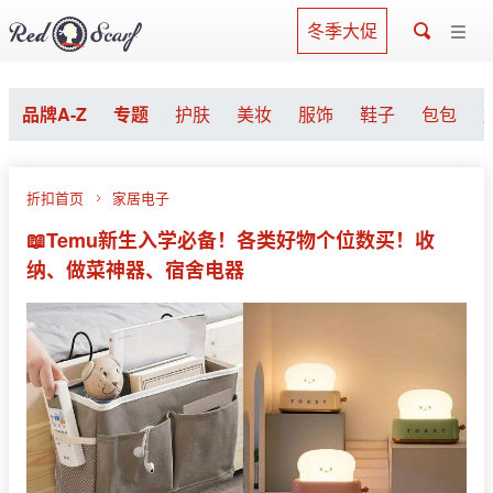
冬季大促
品牌A-Z
专题
护肤
美妆
服饰
鞋子
包包
折扣首页
家居电子
📖Temu新生入学必备！各类好物个位数买！收
纳、做菜神器、宿舍电器