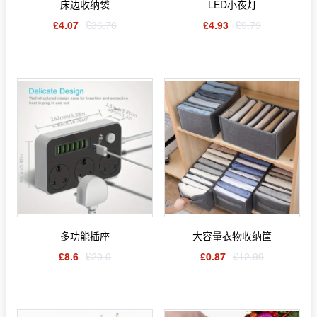
床边收纳袋
LED小夜灯
£4.07
£36.76
£4.93
£9.79
多功能插座
大容量衣物收纳筐
£8.6
£20.0
£0.87
£12.99