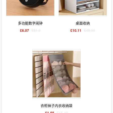
多功能数字闹钟
桌面收纳
£6.07
£51.9
£10.11
£48.99
衣柜袜子内衣收纳袋
£1.55
£15.49