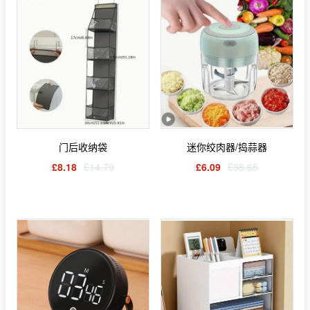
门后收纳袋
迷你绞肉器/捣蒜器
£8.18
£14.79
£6.09
£38.65