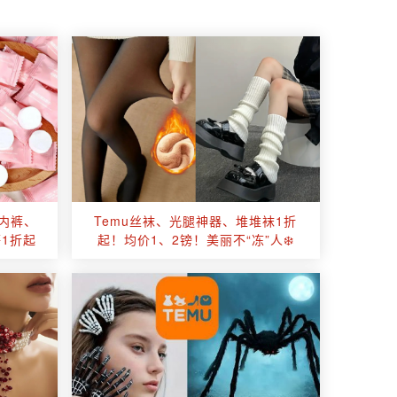
！内裤、
Temu丝袜、光腿神器、堆堆袜1折
1折起
起！均价1、2镑！美丽不“冻”人❄️