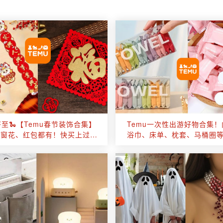
至🐍【Temu春节装饰合集】
Temu一次性出游好物合集
、窗花、红包都有！快买上过一
浴巾、床单、枕套、马桶圈等
个有仪式感的春节！