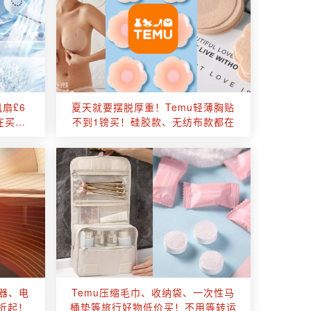
扇£6
夏天就要摆脱厚重！Temu轻薄胸贴
在买起
不到1镑买！硅胶款、无纺布款都在
暖器、电
Temu压缩毛巾、收纳袋、一次性马
折起！
桶垫等旅行好物低价买！不用等转运