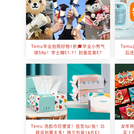
Temu毕业拍照好物1折🎓毕业小熊气
Tem
球58p！学士帽£1.7！封面花束£7
后
Temu 洗脸巾巨便宜！低至3p/张！比
龙年
转运划算太多！独立包装14片£1
买上