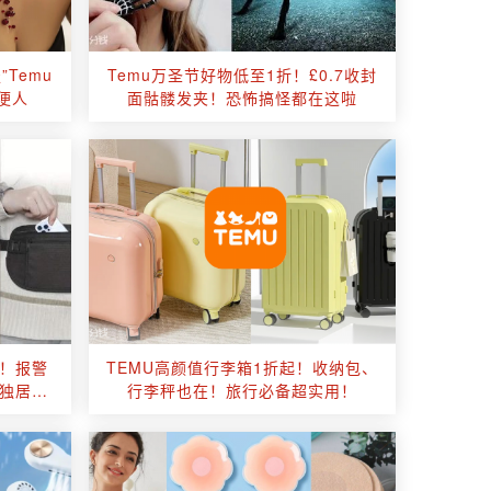
Temu
Temu万圣节好物低至1折！£0.7收封
便人
面骷髅发夹！恐怖搞怪都在这啦
！报警
TEMU高颜值行李箱1折起！收纳包、
独居必
行李秤也在！旅行必备超实用！