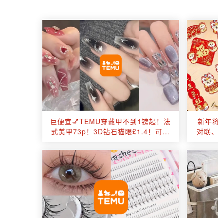
巨便宜💅TEMU穿戴甲不到1镑起！法
新年将
式美甲73p！3D钻石猫眼£1.4！可爱
对联
腮红美甲£1.3✨…