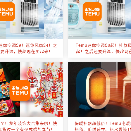
u迷你空调£9！迷你风扇£4！之
Temu迷你空调£8起！挂脖风
还要升温，快趁现在买起来！
起！之后还要升温，快趁现
来！
将至！龙年装饰大合集来啦！快
保暖神器超低价！Temu电
年货过一个有仪式感的春节！
热毯、毛绒睡衣、热水袋等1