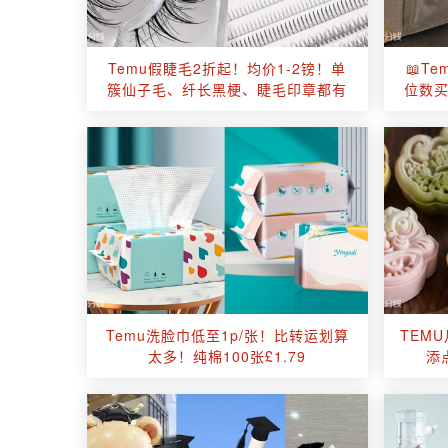
Temu假睫毛2折起！均价1-2镑！单
📖T
簇仙子毛、纤长黑梗、睫毛印章都有
位数
Temu洗脸巾低至1p/张！比转运划算
TEM
太多！纯棉100张£1.79
添