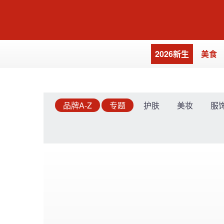
2026新生
美食
品牌A-Z
专题
护肤
美妆
服