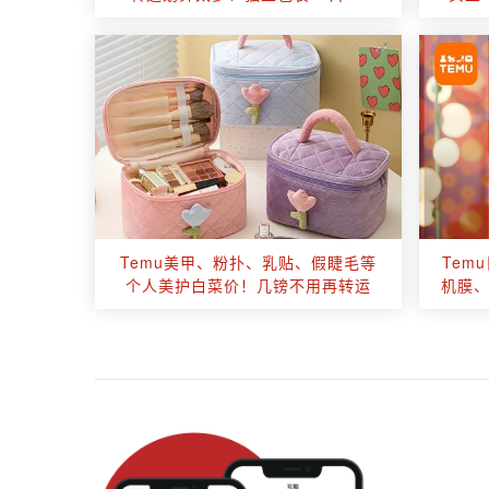
Temu美甲、粉扑、乳贴、假睫毛等
Tem
个人美护白菜价！几镑不用再转运
机膜