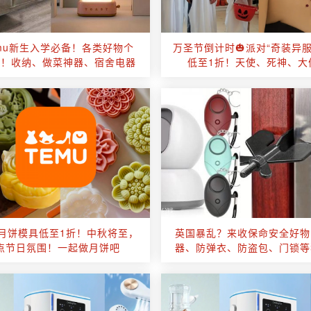
emu新生入学必备！各类好物个
万圣节倒计时🎃派对“奇装异服”
买！收纳、做菜神器、宿舍电器
低至1折！天使、死神、大
U月饼模具低至1折！中秋将至，
英国暴乱？来收保命安全好物
点节日氛围！一起做月饼吧
器、防弹衣、防盗包、门锁等
备