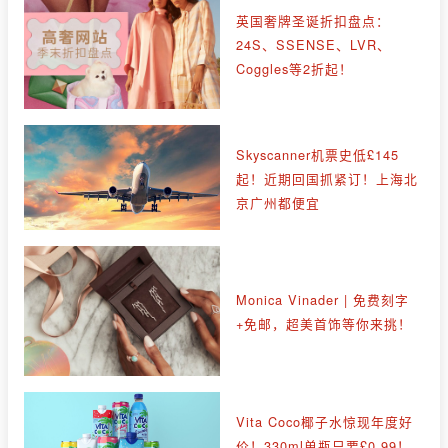
英国奢牌圣诞折扣盘点：
24S、SSENSE、LVR、
Coggles等2折起！
Skyscanner机票史低£145
起！近期回国抓紧订！上海北
京广州都便宜
Monica Vinader | 免费刻字
+免邮，超美首饰等你来挑！
Vita Coco椰子水惊现年度好
价！330ml单瓶只要£0.99！