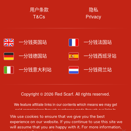
用户条款
隐私
T&Cs
Privacy
一分钱英国站
一分钱法国站
一分钱德国站
一分钱西班牙站
一分钱意大利站
一分钱荷兰站
Copyright © 2026 Red Scarf. All rights reserved.
We feature affiliate links in our contents which means we may get
paid commissions through purchases made through our links to
retailer sites.
We use cookies to ensure that we give you the best
Content is provided by users, brands or merchants. Some
experience on our website. If you continue to use this site we
information may have been generated by AI and is provided for
will assume that you are happy with it. For more information,
Clo
guidance only. Accuracy and availability may change without prior