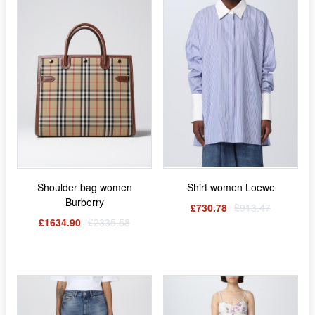
Shoulder bag women
Shirt women Loewe
Burberry
£730.78
£913.47
£1634.90
£2335.58