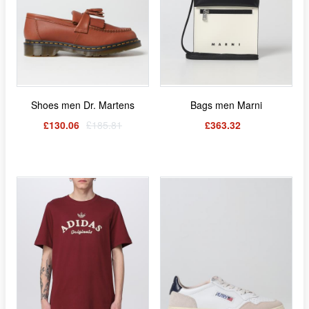
Shoes men Dr. Martens
Bags men Marni
£130.06
£185.81
£363.32