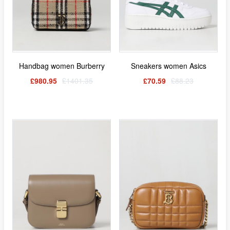
Handbag women Burberry
Sneakers women Asics
£980.95
£1401.35
£70.59
£88.23