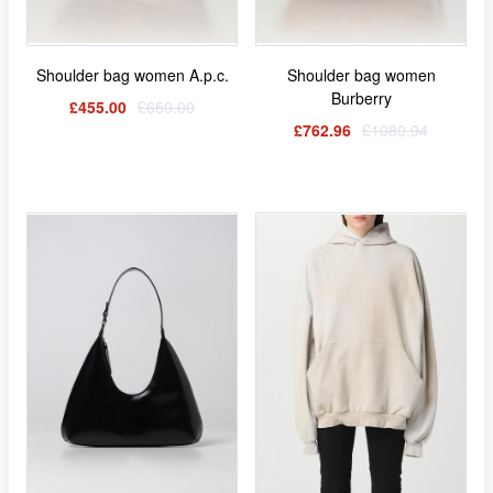
Shoulder bag women A.p.c.
Shoulder bag women
Burberry
£455.00
£650.00
£762.96
£1089.94