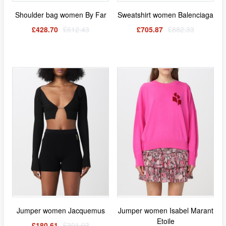
Shoulder bag women By Far
Sweatshirt women Balenciaga
£428.70
£612.43
£705.87
£882.33
Jumper women Jacquemus
Jumper women Isabel Marant
Etoile
£180.61
£301.03