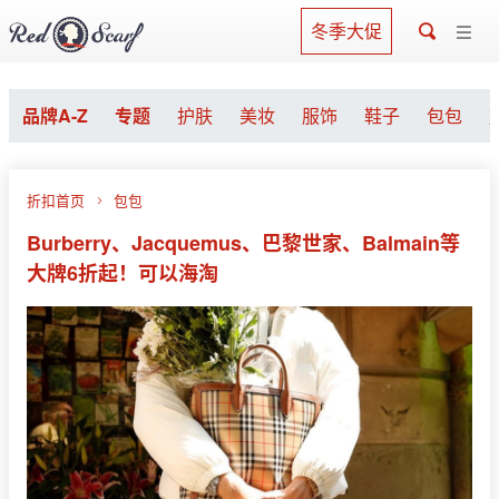
冬季大促
品牌A-Z
专题
护肤
美妆
服饰
鞋子
包包
折扣首页
包包
Burberry、Jacquemus、巴黎世家、Balmain等
大牌6折起！可以海淘