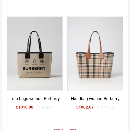
Tote bags women Burberry
Handbag women Burberry
£1010.00
£1442.87
£1082.67
£1546.68