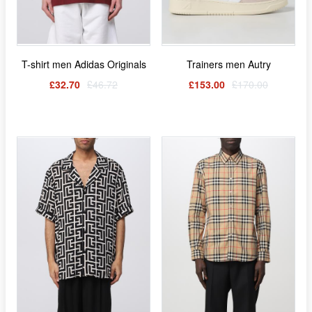
T-shirt men Adidas Originals
Trainers men Autry
£32.70
£46.72
£153.00
£170.00