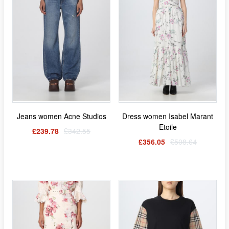
Jeans women Acne Studios
Dress women Isabel Marant
Etoile
£239.78
£342.55
£356.05
£508.64