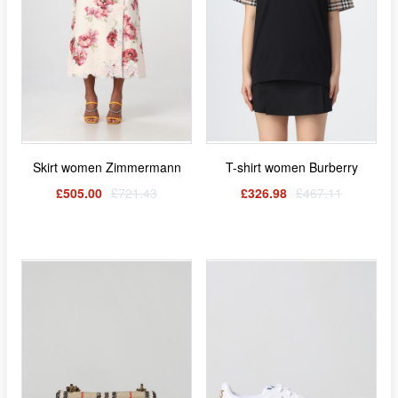
Skirt women Zimmermann
T-shirt women Burberry
£505.00
£721.43
£326.98
£467.11