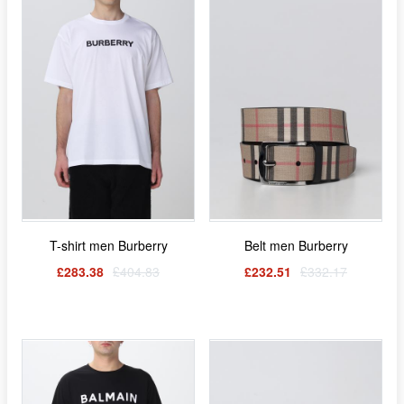
T-shirt men Burberry
Belt men Burberry
£283.38
£404.83
£232.51
£332.17