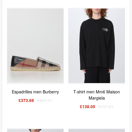
Espadrilles men Burberry
T-shirt men Mm6 Maison
Margiela
£373.69
£467.11
£138.05
£197.21