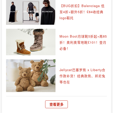
【BUG折扣】Balenciaga 低
至4折+额外5折！£84收经典
logo鞋托
Moon Boot月球靴5折起+再85
折！奥利奥雪地靴£101！登月
必备！
Jellycat巴塞罗熊 x Liberty合
作款补货！经典款熊、邦尼兔
等也在
查看更多