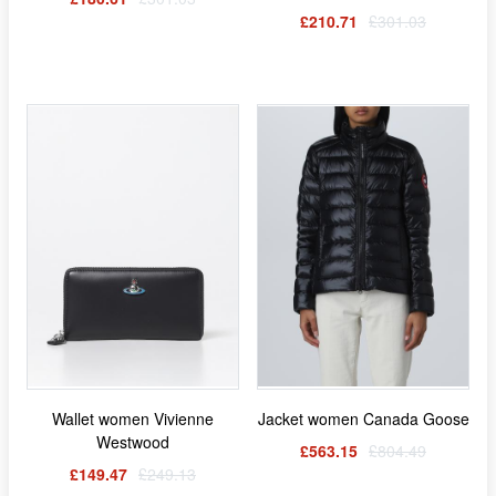
£210.71
£301.03
Wallet women Vivienne
Jacket women Canada Goose
Westwood
£563.15
£804.49
£149.47
£249.13