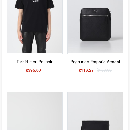
T-shirt men Balmain
Bags men Emporio Armani
£395.00
£116.27
£166.09