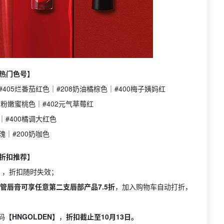
热门色号】
#405烂番茄红色｜#208奶油橘棕色｜#400梅子姨妈红
01粉嫩蜜桃色｜#402元气草莓红
｜#400橘调大红色
瑰｜#200奶咖色
折扣推荐】
】，折扣随时失效；
er细管唇膏可享任意第二支唇部产品7.5折
，加入购物车自动打折，
码
【HNGOLDEN】
，
折扣截止至10月13日。