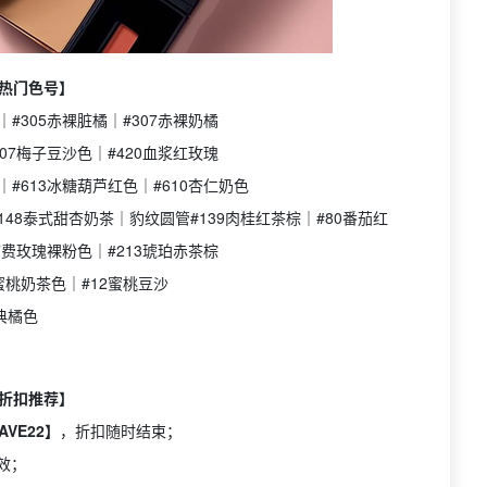
热门色号】
｜#305赤裸脏橘｜#307赤裸奶橘
407梅子豆沙色｜#420血浆红玫瑰
｜#613冰糖葫芦红色｜#610杏仁奶色
148泰式甜杏奶茶｜豹纹圆管#139肉桂红茶棕｜#80番茄红
07费玫瑰裸粉色｜#213琥珀赤茶棕
1蜜桃奶茶色｜#12蜜桃豆沙
经典橘色
折扣推荐】
AVE22】
，折扣随时结束；
效；