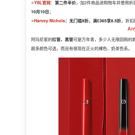
⭐️
YSL官网
：
第二件半价
，加2件商品进购物车并使用折
10月10日
；
⭐️
Harvey Nichols
：无门槛9折、满£365享8.5折
，折扣
Ar
阿玛尼家的
红管、黑管
可是万年青，多少人无限回购的
超多颜色可选，而且有很现在正火的裸色、奶茶色系。