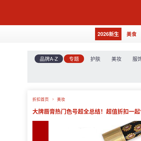
2026新生
美食
品牌A-Z
专题
护肤
美妆
服
折扣首页
美妆
大牌唇膏热门色号超全总结！超值折扣一起