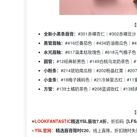
【
全新小黑条唇膏：
#301赤裸杏仁｜#302赤裸豆沙
黑管唇釉：
#416烂番茄色｜#434奶油南瓜色｜#
水光唇釉：
#617温柔枯玫瑰色｜#618元气橘子色
圆管：
#12经典斩男色｜#149白桃乌龙奶茶色｜#
小粉条：
#214琥珀南瓜棕｜#202粉晶红栗｜#2
小金条：
#18梅子姨妈色｜#21冷掉复古红｜#1
方管：
#139土橘奶茶色｜#208蓝调玫红｜#13
【
⭐️
LOOKFANTASTIC
精选YSL唇妆7.8折
，折扣码
【LFS
⭐️
YSL官网
：
精选唇膏限时£20
，线上直降，折扣随时失