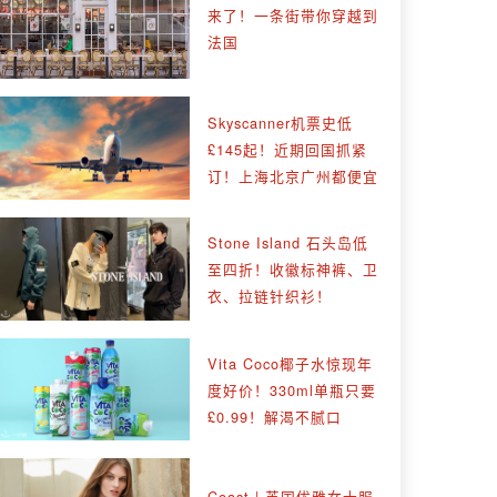
来了！一条街带你穿越到
法国
Skyscanner机票史低
£145起！近期回国抓紧
订！上海北京广州都便宜
Stone Island 石头岛低
至四折！收徽标神裤、卫
衣、拉链针织衫！
Vita Coco椰子水惊现年
度好价！330ml单瓶只要
£0.99！解渴不腻口
Coast | 英国优雅女士服