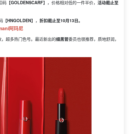
扣码
【GOLDENSCARF】
，价格相对低的一件半价，
活动截止至
码
【HNGOLDEN】
，
折扣截止至10月13日。
mani阿玛尼
款，超多热门色号。最近新出的
细黑管
委员也很推荐，质地舒润，