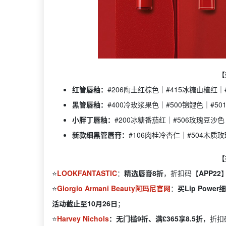
【
红管唇釉：
#206陶土红棕色｜#415冰糖山楂红｜
黑管唇釉：
#400冷玫浆果色｜#500锦鲤色｜#5
小胖丁唇釉：
#200冰糖番茄红｜#506玫瑰豆沙色
新款细黑管唇膏：
#106肉桂冷杏仁｜#504木质玫
【
⭐️
LOOKFANTASTIC
：
精选唇膏8折
，折扣码【
APP22
⭐️
Giorgio Armani Beauty阿玛尼官网
：
买Lip Pow
活动截止至10月26日
；
⭐️
Harvey Nichols
：无门槛9折、满£365享8.5折
，折扣