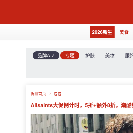
2026新生
美食
品牌A-Z
专题
护肤
美妆
服
折扣首页
包包
Allsaints大促倒计时，5折+额外8折，