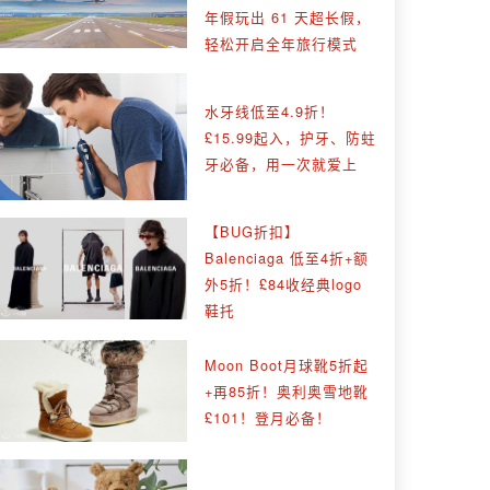
年假玩出 61 天超长假，
轻松开启全年旅行模式
水牙线低至4.9折！
£15.99起入，护牙、防蛀
牙必备，用一次就爱上
【BUG折扣】
Balenciaga 低至4折+额
外5折！£84收经典logo
鞋托
Moon Boot月球靴5折起
+再85折！奥利奥雪地靴
£101！登月必备！