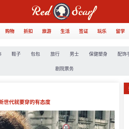
购物
折扣
旅游
生活
签证
玩乐
留学
饰
鞋子
包包
旅行
男士
保健塑身
配饰
剧院票务
潮酷新世代就要穿的有态度