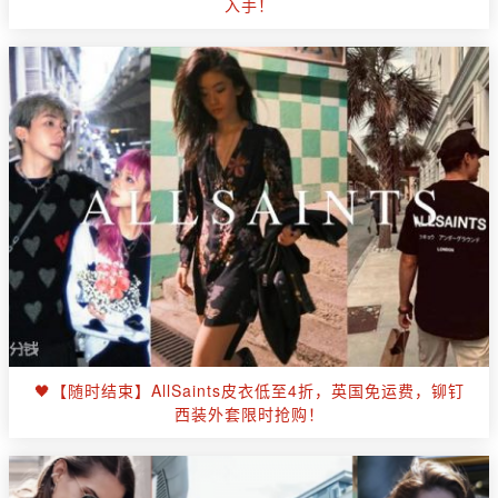
入手！
🖤【随时结束】AllSaints皮衣低至4折，英国免运费，铆钉
西装外套限时抢购！