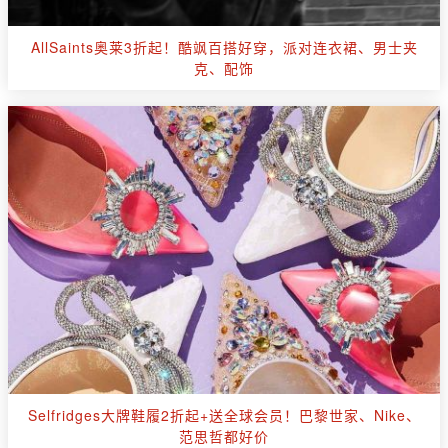
AllSaints奥莱3折起！酷飒百搭好穿，派对连衣裙、男士夹
克、配饰
Selfridges大牌鞋履2折起+送全球会员！巴黎世家、Nike、
范思哲都好价