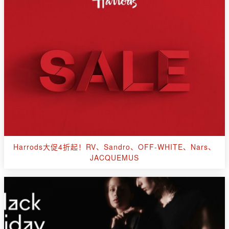
Harrods大促4折起！RV、Sandro、OFF-WHITE、Nars、
JACQUEMUS