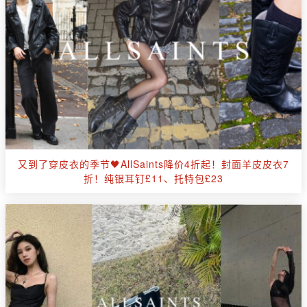
又到了穿皮衣的季节🖤AllSaints降价4折起！封面羊皮皮衣7
折！纯银耳钉£11、托特包£23