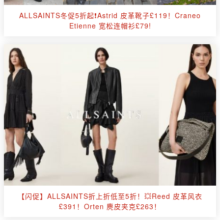
ALLSAINTS冬促5折起❗Astrid 皮革靴子£119！Craneo
Etienne 宽松连帽衫£79!
【闪促】ALLSAINTS折上折低至5折！💥Reed 皮革风衣
£391！Orten 麂皮夹克£263！