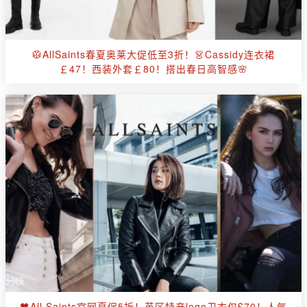
🥼AllSaints春夏奥莱大促低至3折！👗Cassidy连衣裙
￡47！西装外套￡80！搭出春日高智感🌸
🖤All Saints官网夏促5折！英区特产logo卫衣仅£70！人气