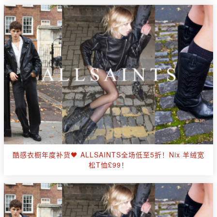
酷感衣橱年度补货🖤 ALLSAINTS全场低至5折！Nix 羊绒宽
松T恤£99！