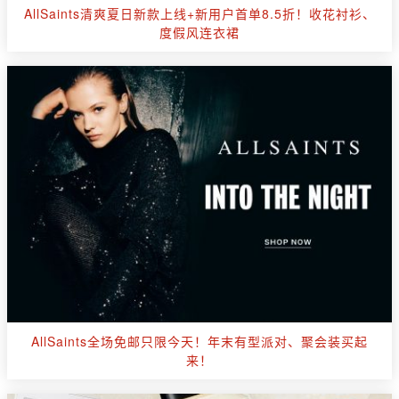
AllSaints清爽夏日新款上线+新用户首单8.5折！收花衬衫、
度假风连衣裙
AllSaints全场免邮只限今天！年末有型派对、聚会装买起
来！