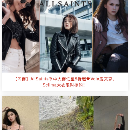
【闪促】AllSaints季中大促低至5折起🖤Vela皮夹克、
Sellma大衣限时抢购！