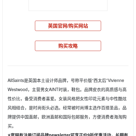
英国官网/购买网站
购买攻略
AllSaints是英国本土设计师品牌，号称平价版“西太后”Vivienne
Westwood，主营男女AINT时装，鞋包。品牌皮衣的高质感与高
性价比，备受消费者喜爱。女装风格把女性印花元素与中性酷炫
风相结合，是时尚街头必选。经常被时尚博主选作百搭圣品，品
牌提供中国直邮，欧洲直邮和国际包邮服务，方便消费者海淘购
买。
⭐️官网有注册订阅品牌newsletter可享正价9折优惠活动，长期有