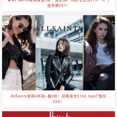
连衣裙£87！
AllSaints官网4折起+叠8折！经典皮衣£162 logoT恤仅
£24！