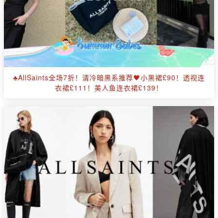
♣️AllSaints全场7折！清冷暗黑系推荐🖤小黑裙£90！透视连
衣裙£111！美人鱼连衣裙£139！