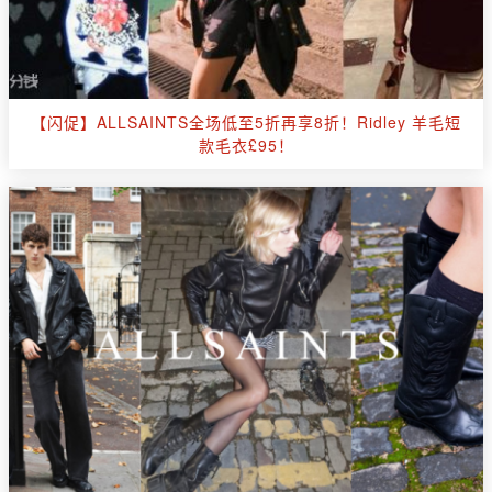
【闪促】ALLSAINTS全场低至5折再享8折！Ridley 羊毛短
款毛衣£95！