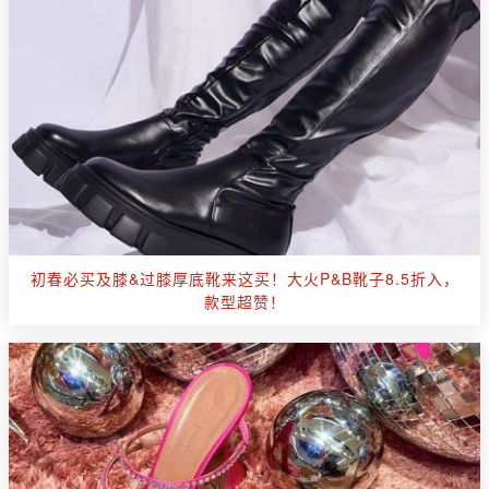
初春必买及膝&过膝厚底靴来这买！大火P&B靴子8.5折入，
款型超赞！