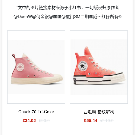
*文中的图片链接素材来源于小红书，一切版权归原作者
@DeenW@何金银@匡匡@厦门SM二期匡威～红仔所有©
Chuck 70 Tri-Color
西瓜粉 错纹解构
£34.02
£90.0
£55.44
£110.0