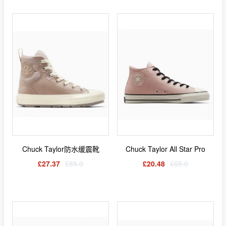
Chuck Taylor防水缓震靴
Chuck Taylor All Star Pro
£27.37
£85.0
£20.48
£65.0