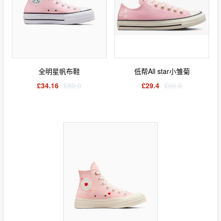
全明星帆布鞋
低帮All star小雏菊
£34.16
£80.0
£29.4
£60.0