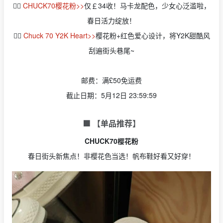
👉🏻
CHUCK70樱花粉>>
仅￡34收！马卡龙配色，少女心泛滥啦，
春日活力绽放！
👉🏻
Chuck 70 Y2K Heart>>
樱花粉+红色爱心设计，将Y2K甜酷风
刮遍街头巷尾~
邮费：满£50免运费
截止日期：5月12日 23:59:59
🟩 【单品推荐】
CHUCK70樱花粉
春日街头新焦点！非樱花色当选！帆布鞋好看又好穿！