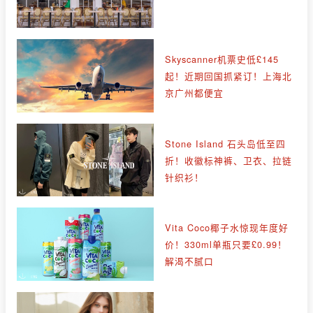
Skyscanner机票史低£145
起！近期回国抓紧订！上海北
京广州都便宜
Stone Island 石头岛低至四
折！收徽标神裤、卫衣、拉链
针织衫！
Vita Coco椰子水惊现年度好
价！330ml单瓶只要£0.99！
解渴不腻口