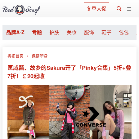
冬季大促
品牌A-Z
专题
护肤
美妆
服饰
鞋子
包包
折扣首页
保健塑身
匡威酱、故乡的Sakura开了「Pinky合集」5折+叠
7折！￡20起收