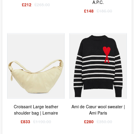
A.P.C.
£212
£265.00
£148
£186.00
Croissant Large leather
Ami de Cœur wool sweater |
shoulder bag | Lemaire
Ami Paris
£833
£1190.00
£280
£350.00