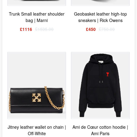
Trunk Small leather shoulder
Geobasket leather high-top
bag | Marni
sneakers | Rick Owens
£1116
£1595.00
£450
£750.00
Jitney leather wallet on chain |
Ami de Cœur cotton hoodie |
Off-White
Ami Paris