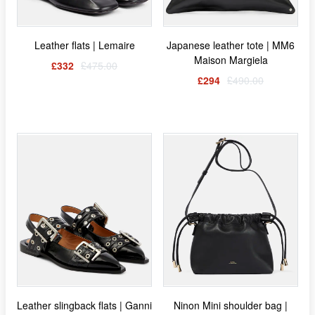
Leather flats | Lemaire
Japanese leather tote | MM6
Maison Margiela
£332
£475.00
£294
£490.00
Leather slingback flats | Ganni
Ninon Mini shoulder bag |