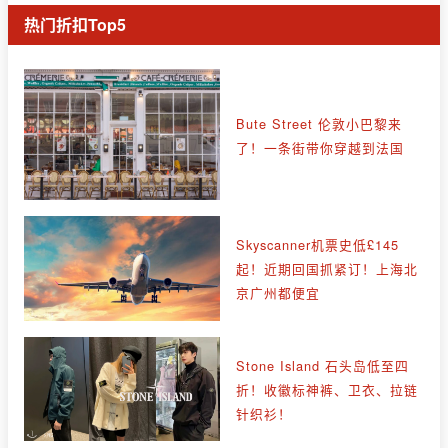
热门折扣Top5
Bute Street 伦敦小巴黎来
了！一条街带你穿越到法国
Skyscanner机票史低£145
起！近期回国抓紧订！上海北
京广州都便宜
Stone Island 石头岛低至四
折！收徽标神裤、卫衣、拉链
针织衫！