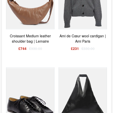
Croissant Medium leather
Ami de Cœur wool cardigan |
shoulder bag | Lemaire
Ami Paris
£744
£930.00
£231
£330.00