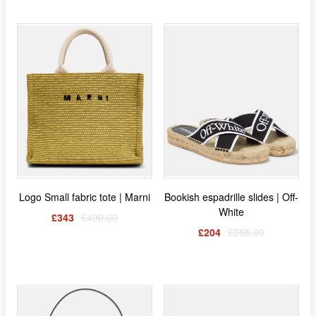
Logo Small fabric tote | Marni
Bookish espadrille slides | Off-
White
£343
£490.00
£204
£255.00