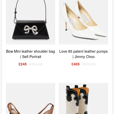
Bow Mini leather shoulder bag
Love 85 patent leather pumps
| Self-Portrait
| Jimmy Choo
£245
£350.00
£405
£579.00