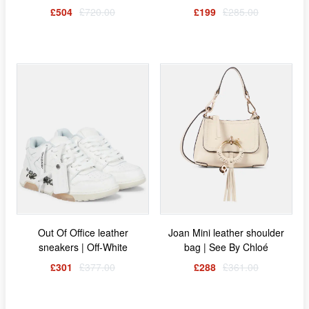
£504
£720.00
£199
£285.00
Out Of Office leather
Joan Mini leather shoulder
sneakers | Off-White
bag | See By Chloé
£301
£377.00
£288
£361.00