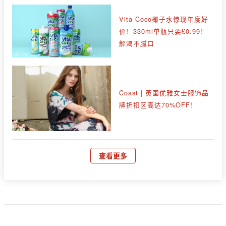
Vita Coco椰子水惊现年度好
价！330ml单瓶只要£0.99！
解渴不腻口
Coast | 英国优雅女士服饰品
牌折扣区高达70%OFF！
查看更多