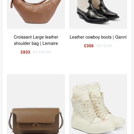
Croissant Large leather
Leather cowboy boots | Ganni
shoulder bag | Lemaire
£358
£512.00
£833
£1190.00