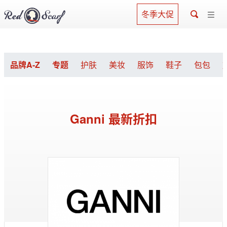
冬季大促
品牌A-Z
专题
护肤
美妆
服饰
鞋子
包包
Ganni 最新折扣