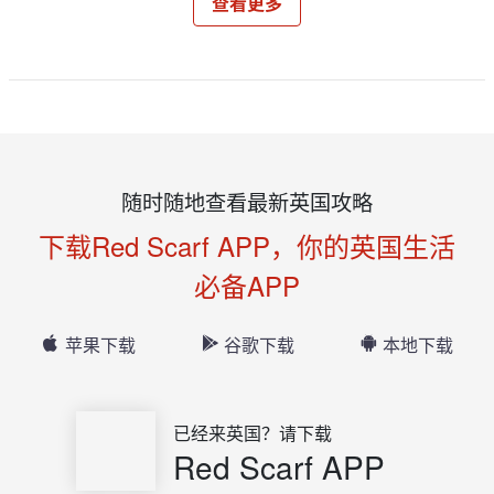
查看更多
随时随地查看最新英国攻略
下载Red Scarf APP，你的英国生活
必备APP
苹果下载
谷歌下载
本地下载
已经来英国？请下载
Red Scarf APP