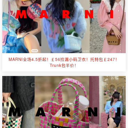
MARNI全场4.5折起！￡56捡漏小码卫衣！托特包￡247！
Trunk包半价！