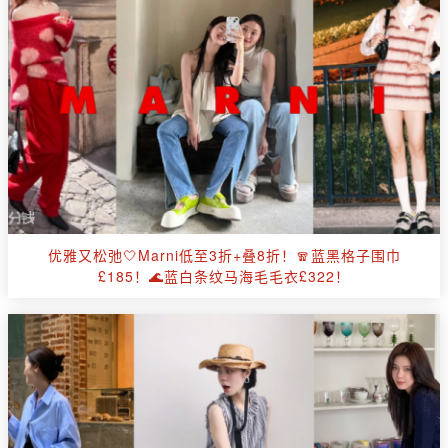
优雅又松弛🤍Marni低至3折+叠8折！🧣蓝黑格子围巾
£185！🌊蓝白条纹马海毛毛衣£322！