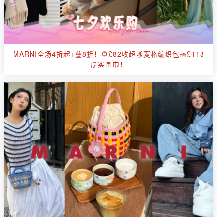
MARNI全场4折起+叠8折！🌻£82收超嗲菱格编织包🧺£118
厚实围巾！