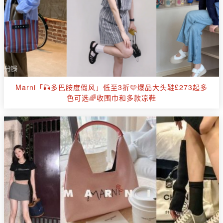
Marni「🎣多巴胺度假风」低至3折🩷爆品大头鞋£273起多
色可选🌈收围巾和多款凉鞋