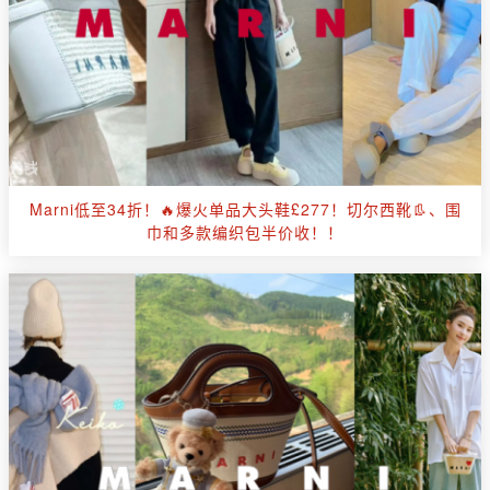
Marni低至34折！🔥爆火单品大头鞋£277！切尔西靴👢、围
巾和多款编织包半价收！！