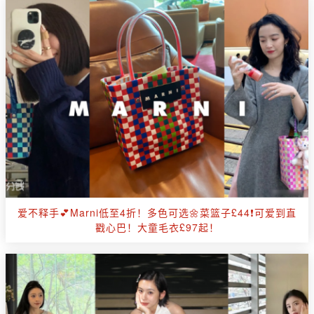
爱不释手💕Marni低至4折！多色可选🌼菜篮子£44❗可爱到直
戳心巴！大童毛衣£97起！