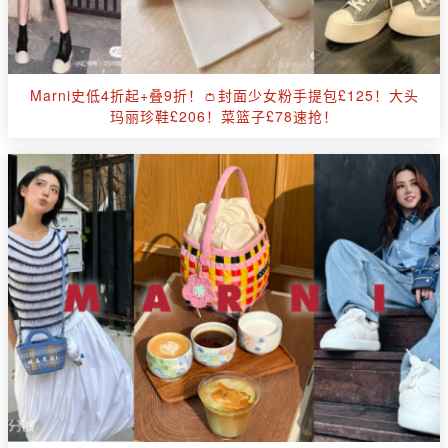
Marni史低4折起+叠9折！👛封面少女粉手提包£125！大头
玛丽珍鞋£206！菜篮子£78速抢！