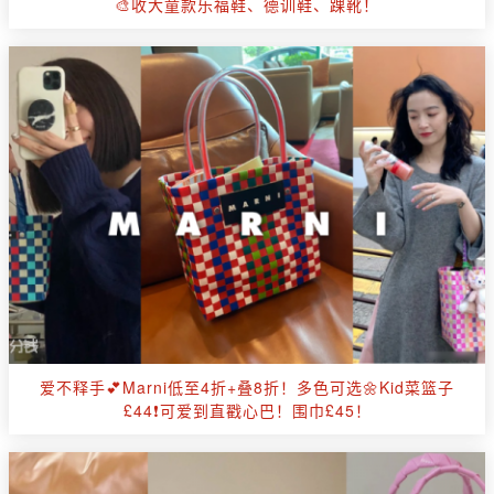
🎨收大童款乐福鞋、德训鞋、踝靴！
爱不释手💕Marni低至4折+叠8折！多色可选🌼Kid菜篮子
£44❗可爱到直戳心巴！围巾£45！