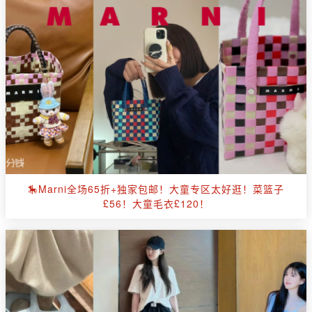
🎠Marni全场65折+独家包邮！大童专区太好逛！菜篮子
£56！大童毛衣£120！