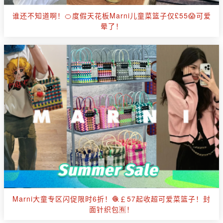
谁还不知道啊！🍊度假天花板Marni儿童菜篮子仅£55😱可爱
晕了！
Marni大童专区闪促限时6折！🧶￡57起收超可爱菜篮子！封
面针织包🈶！