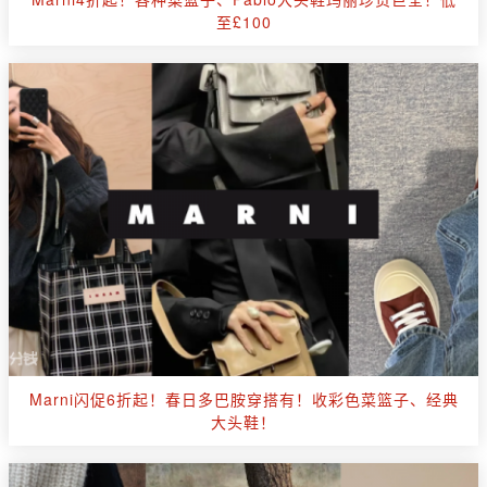
至£100
Marni闪促6折起！春日多巴胺穿搭有！收彩色菜篮子、经典
大头鞋！