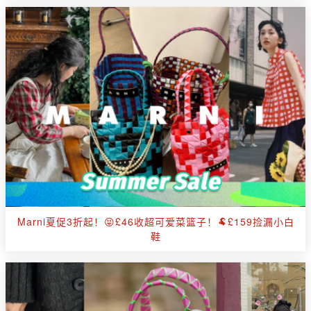
Marni夏促3折起！😝£46收超可爱菜篮子！🐏£159捡漏小白
鞋