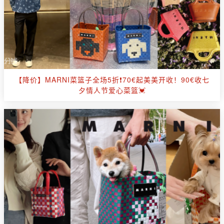
【降价】MARNI菜篮子全场5折❗70€起美美开收！90€收七
夕情人节爱心菜篮💓