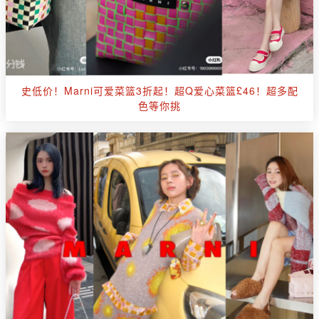
史低价！Marni可爱菜篮3折起！超Q爱心菜篮£46！超多配
色等你挑