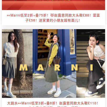
👀Marni低至2折+叠75折！😻赵露思同款大头鞋£88！菜篮
子£58！送家里的小朋友超有面儿！
大跳水👀Marni低至3折+叠8折！赵露思同款大头鞋£110！