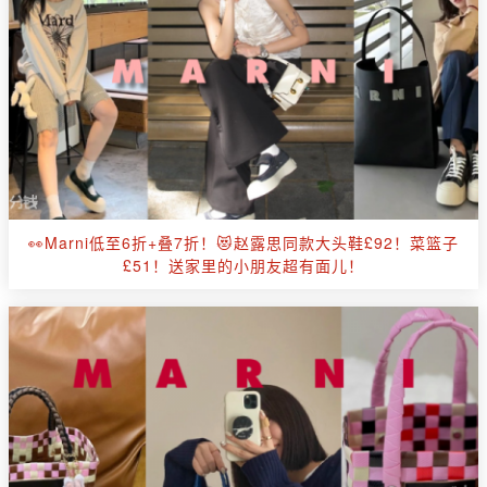
👀Marni低至6折+叠7折！😻赵露思同款大头鞋£92！菜篮子
£51！送家里的小朋友超有面儿！