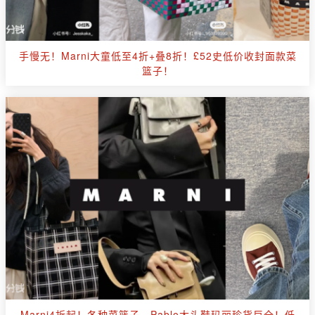
手慢无！Marni大童低至4折+叠8折！£52史低价收封面款菜
篮子！
Marni4折起！各种菜篮子、Pablo大头鞋玛丽珍货巨全！低