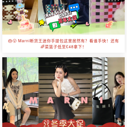
🎂😮 Marni断货王迷你手提包这里居然有？看谁手快！还有
🌈菜篮子低至£48拿下！