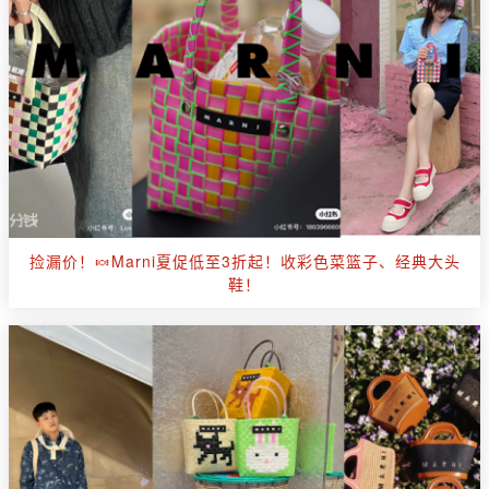
捡漏价！🍬Marni夏促低至3折起！收彩色菜篮子、经典大头
鞋！