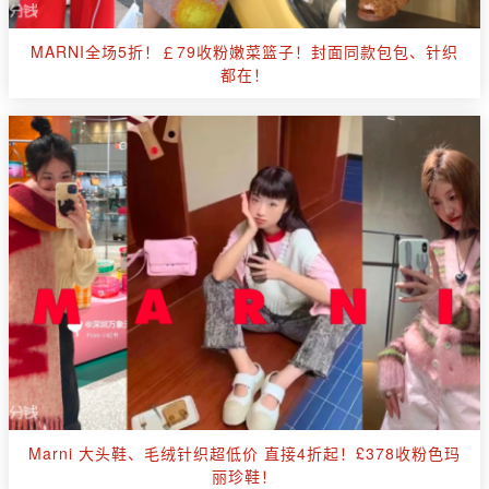
MARNI全场5折！￡79收粉嫩菜篮子！封面同款包包、针织
都在！
Marni 大头鞋、毛绒针织超低价 直接4折起！£378收粉色玛
丽珍鞋！