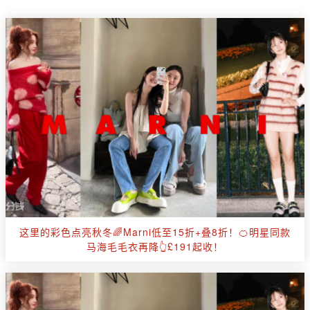
这里的彩色点亮秋冬🌈Marni低至15折+叠8折！🍊明星同款
马海毛毛衣再降👆£191起收！