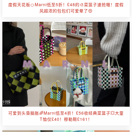
度假天花板🍊Marni低至5折！£48的🎨菜篮子速抢嗷！度假
风超浓的包包们可爱晕了😍
可爱到头昏脑胀🌈Marni低至4折！£56收经典菜篮子💥大童
T恤仅£40！穆勒鞋£161！