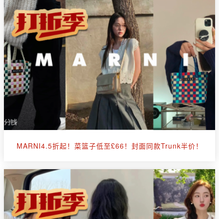
MARNI4.5折起！菜篮子低至£66！封面同款Trunk半价！