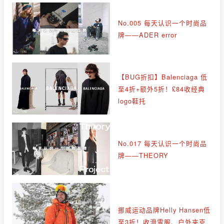
No.005 每天认识一个时尚品
牌——ADER error
【BUG折扣】Balenciaga 低
至4折+额外5折！£84收经典
logo鞋托
No.017 每天认识一个时尚品
牌——THEORY
挪威运动品牌Helly Hansen低
至3折！收滑雪服、户外夹克