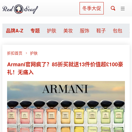
冬季大促
品牌A-Z
专题
护肤
美妆
服饰
鞋子
包包
折扣首页
护肤
Armani官网疯了？85折买就送13件价值超£100豪
礼！无痛入