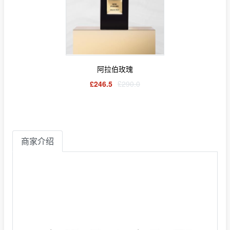
阿拉伯玫瑰
£246.5
£290.0
商家介绍