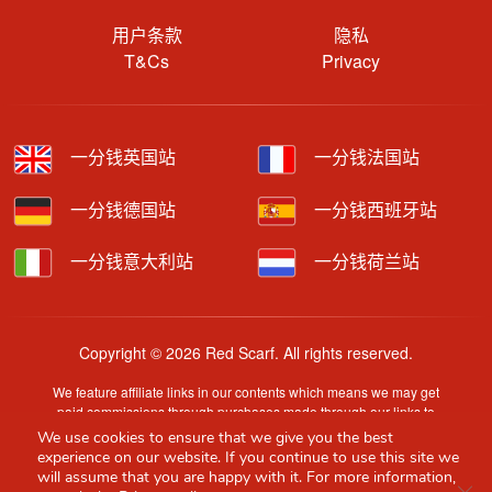
用户条款
隐私
T&Cs
Privacy
一分钱英国站
一分钱法国站
一分钱德国站
一分钱西班牙站
一分钱意大利站
一分钱荷兰站
Copyright © 2026 Red Scarf. All rights reserved.
We feature affiliate links in our contents which means we may get
paid commissions through purchases made through our links to
retailer sites.
We use cookies to ensure that we give you the best
Content is provided by users, brands or merchants. Some
experience on our website. If you continue to use this site we
information may have been generated by AI and is provided for
will assume that you are happy with it. For more information,
Clo
guidance only. Accuracy and availability may change without prior