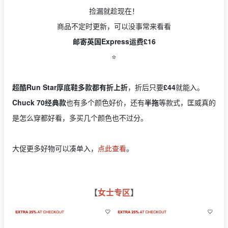
捡漏就趁现在！
商品不定时更新，可以没事常来看看
邮寄英国Express运费£16
⭐️
超酷Run Star厚底鞋多款都有折上折
，折后只要
£44
就能入。
Chuck 70经典款
也有多个颜色好价，还有
半拖
等款式，匡威真的
是怎么穿都好看，多买几个颜色也不过分。
大促更多好物可以凑单入，
点此查看
。
【
女士专区
】