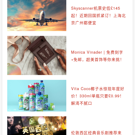
Skyscanner机票史低£145
起！近期回国抓紧订！上海北
京广州都便宜
Monica Vinader | 免费刻字
+免邮，超美首饰等你来挑！
Vita Coco椰子水惊现年度好
价！330ml单瓶只要£0.99！
解渴不腻口
伦敦西区经典音乐剧推荐来