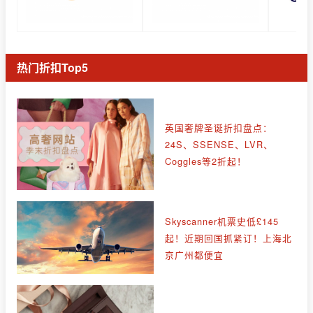
热门折扣Top5
英国奢牌圣诞折扣盘点：
24S、SSENSE、LVR、
Coggles等2折起！
Skyscanner机票史低£145
起！近期回国抓紧订！上海北
京广州都便宜