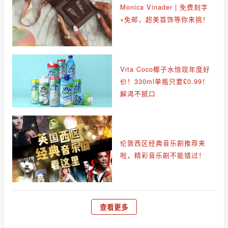
Monica Vinader | 免费刻字
+免邮，超美首饰等你来挑！
Vita Coco椰子水惊现年度好
价！330ml单瓶只要£0.99！
解渴不腻口
伦敦西区经典音乐剧推荐来
啦，精彩音乐剧不能错过！
查看更多