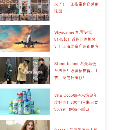
来了！一条街带你穿越到
法国
Skyscanner机票史低
£145起！近期回国抓紧
订！上海北京广州都便宜
Stone Island 石头岛低
至四折！收徽标神裤、卫
衣、拉链针织衫！
Vita Coco椰子水惊现年
度好价！330ml单瓶只要
£0.99！解渴不腻口
Coast | 英国优雅女士服