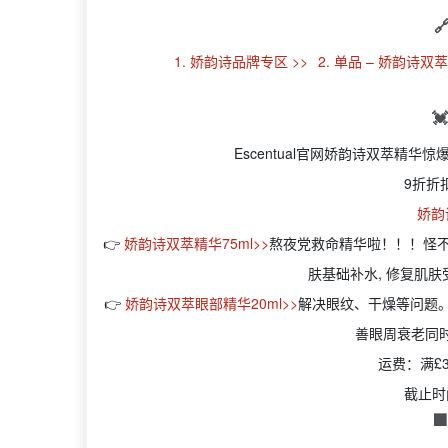

1. 娇韵诗品牌专区 >>
2. 单品 – 娇韵诗双萃

Escentual官网娇韵诗双萃精华惊爆
9折折
娇韵
👉
娇韵诗双萃精华75ml>>
熬夜党救命精华啦！！！怪不
肤基础补水, 修复肌肤
👉
娇韵诗双萃眼部精华20ml>>
解决眼纹、干燥等问题
善眼周衰老同
运费：满£
截止时
