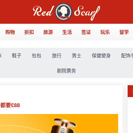
购物
折扣
旅游
生活
签证
玩乐
留学
饰
鞋子
包包
旅行
男士
保健塑身
配饰
剧院票务
都要£88