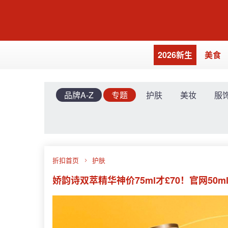
2026新生
美食
品牌A-Z
专题
护肤
美妆
服
折扣首页
护肤
娇韵诗双萃精华神价75ml才£70！官网50ml