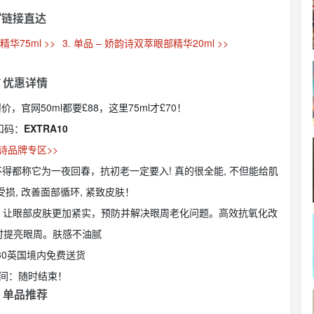
链接直达
精华75ml >>
3. 单品 – 娇韵诗双萃眼部精华20ml >>
 优惠详情
价，官网50ml都要£88，这里75ml才£70！
扣码：
EXTRA10
诗品牌专区>>
得都称它为一夜回春，抗初老一定要入! 真的很全能, 不但能给肌
受损, 改善面部循环, 紧致皮肤！
。让眼部皮肤更加紧实，预防并解决眼周老化问题。高效抗氧化改
时提亮眼周。肤感不油腻
30英国境内免费送货
间：随时结束！
 单品推荐