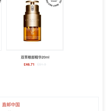
双萃眼部精华20ml
£46.71
£51.9
直邮中国