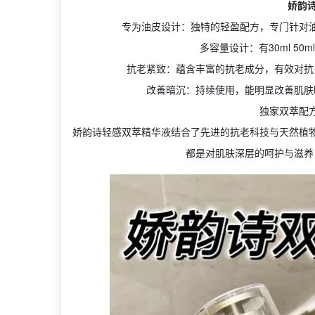
娇韵诗
专为油皮设计：独特的轻盈配方，专门针对
多容量设计：有30ml 50
抗老紧致：蕴含丰富的抗老成分，有效对抗
改善暗沉：持续使用，能明显改善肌肤
独家双萃配
娇韵诗轻感双萃精华液结合了先进的抗老科技与天然植
都是对肌肤深层的呵护与滋养