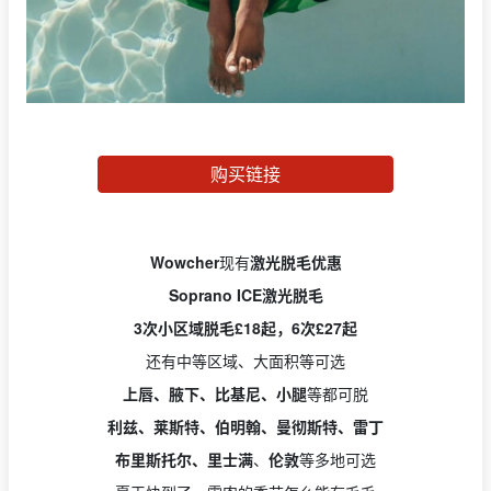
购买链接
Wowcher
现有
激光脱毛优惠
Soprano ICE激光脱毛
3次小区域脱毛£18起，6次£27起
还有中等区域、大面积等可选
上唇、腋下、比基尼、小腿
等都可脱
利兹、莱斯特、伯明翰、曼彻斯特、雷丁
布里斯托尔、里士满
、
伦敦
等多地可选