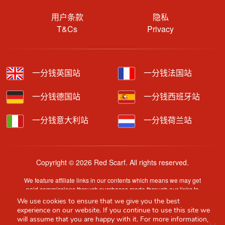
用户条款
隐私
T&Cs
Privacy
一分钱英国站
一分钱法国站
一分钱德国站
一分钱西班牙站
一分钱意大利站
一分钱荷兰站
Copyright © 2026 Red Scarf. All rights reserved.
We feature affiliate links in our contents which means we may get
paid commissions through purchases made through our links to
retailer sites.
We use cookies to ensure that we give you the best
Content is provided by users, brands or merchants. Some
experience on our website. If you continue to use this site we
information may have been generated by AI and is provided for
will assume that you are happy with it. For more information,
Clo