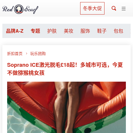
冬季大促
品牌A-Z
专题
护肤
美妆
服饰
鞋子
包包
折扣首页
玩乐团购
Soprano ICE激光脱毛£18起！多城市可选，今夏
不做猕猴桃女孩