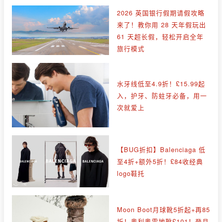
2026 英国银行假期请假攻略
来了！教你用 28 天年假玩出
61 天超长假，轻松开启全年
旅行模式
水牙线低至4.9折！£15.99起
入，护牙、防蛀牙必备，用一
次就爱上
【BUG折扣】Balenciaga 低
至4折+额外5折！£84收经典
logo鞋托
Moon Boot月球靴5折起+再85
折！奥利奥雪地靴£101！登月