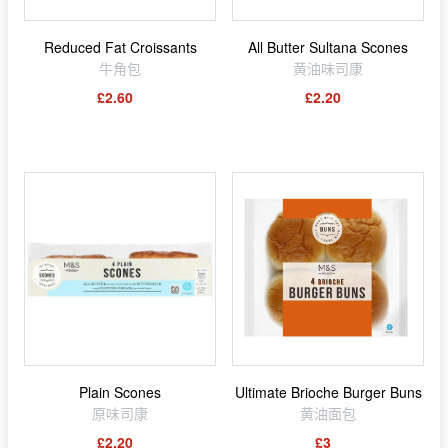
Reduced Fat Croissants
All Butter Sultana Scones
牛角包
黄油味司康
£2.60
£2.20
Plain Scones
Ultimate Brioche Burger Buns
原味司康
黄油面包
£2.20
£3