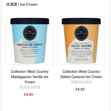
冰淇淋 | Ice Cream
Collection West Country
Collection West Country
Madagascan Vanilla Ice
Salted Caramel Ice Cream
Cream
焦糖味冰淇淋
香草味冰淇淋
£4.25
£4.25