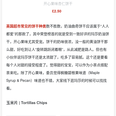
开心果味杏仁饼干
£2.50
英国超市常见的饼干种类
数不胜数，奶油曲奇饼干应该属于“人人
都爱”的那款了，其中荣登榜首的就是受到一致好评的玛莎奶油饼
干，开心果味尤其受宠。饼干的奶味很浓，没一般的黄油饼干那
么甜，好吃到让人“旋转跳跃闭着眼”，从此减肥是路人。但也有
小伙伴说玛莎饼干还是太浓甜了，吃多了容易腻。这个还是要看
每个人对甜的接受程度了。觉得甜的宝宝，可以作为小茶点搭配
茶来吃。除了开心果味，委员觉得枫糖碧根果味道（Maple
Syrup & Pecan）味道也不错，大家线下逛玛莎的时候可以找找
看。
玉米片 | Tortillas Chips