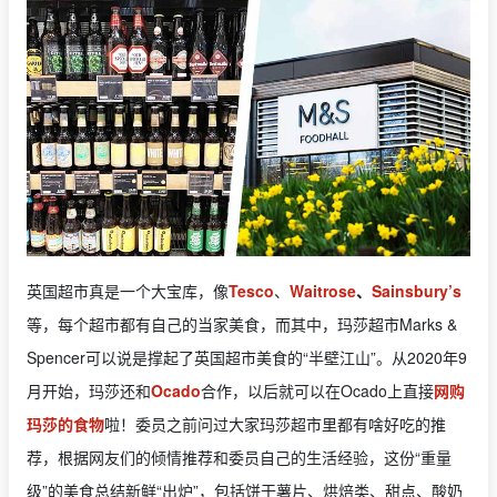
英国超市真是一个大宝库，像
Tesco
、
Waitrose
、
Sainsbury’s
等，每个超市都有自己的当家美食，而其中，玛莎超市Marks &
Spencer可以说是撑起了英国超市美食的“半壁江山”。从2020年9
月开始，玛莎还和
Ocado
合作，以后就可以在Ocado上直接
网购
玛莎的食物
啦！委员之前问过大家玛莎超市里都有啥好吃的推
荐，根据网友们的倾情推荐和委员自己的生活经验，这份“重量
级”的美食总结新鲜“出炉”，包括饼干薯片、烘焙类、甜点、酸奶