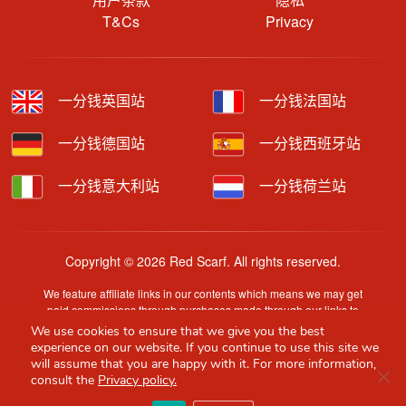
T&Cs
Privacy
一分钱英国站
一分钱法国站
一分钱德国站
一分钱西班牙站
一分钱意大利站
一分钱荷兰站
Copyright © 2026 Red Scarf. All rights reserved.
We feature affiliate links in our contents which means we may get
paid commissions through purchases made through our links to
retailer sites.
We use cookies to ensure that we give you the best
Content is provided by users, brands or merchants. Some
experience on our website. If you continue to use this site we
information may have been generated by AI and is provided for
will assume that you are happy with it. For more information,
Clo
guidance only. Accuracy and availability may change without prior
consult the
Privacy policy.
notice.
Red Scarf