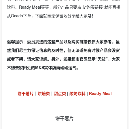
饮料、Ready Meal等等，部分产品只要点击“购买链接”就能直接
从Ocado下单，下面就毫无保留地分享给大家咯！
温馨提示：委员挑选的这些产品以及购买链接仅供大家参考，虽
然我们尽全力保证信息的及时性，但无法避免有时候产品会没货
或者下架，请大家谅解。另外，如果超市官网显示“无货”，大家
不妨去家附近的M&S实体店面碰碰运气。
饼干薯片
｜
烘焙类
｜
甜点类
|
酸奶饮料
|
Ready Meal
饼干薯片