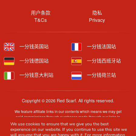
用户条款
隐私
T&Cs
Privacy
一分钱英国站
一分钱法国站
一分钱德国站
一分钱西班牙站
一分钱意大利站
一分钱荷兰站
Copyright © 2026 Red Scarf. All rights reserved.
We feature affiliate links in our contents which means we may get
paid commissions through purchases made through our links to
retailer sites.
We use cookies to ensure that we give you the best
Content is provided by users, brands or merchants. Some
experience on our website. If you continue to use this site we
information may have been generated by AI and is provided for
will assume that you are happy with it. For more information,