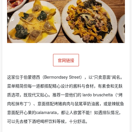
官网链接
这家位于伯蒙德西（Bermondsey Street），以“只卖意面”闻名。
菜单精简但每一道都搭配精心设计的酱料与食材，有素食和无麸
质选项，既现代又贴心。推荐一尝他们的 lardo bruschetta（“烤
肉松抹布丁”）、意面搭配烤猪肩肉与鼠尾草奶油酱，或是辣鱿鱼
意面配开心果的calamarata，都让人欲罢不能！如遇排队情况，
可以先去楼下酒吧喝杯饮料等候，十分舒适。