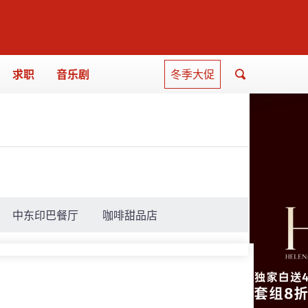
求职
音乐剧
冬季大促
中东印巴餐厅
咖啡甜品店