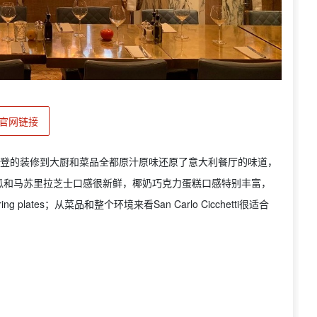
官网链接
厅，从现代摩登的装修到大厨和菜品全都原汁原味还原了意大利餐厅的味道，
瓜和马苏里拉芝士口感很新鲜，椰奶巧克力蛋糕口感特别丰富，
plates；从菜品和整个环境来看San Carlo Cicchetti很适合