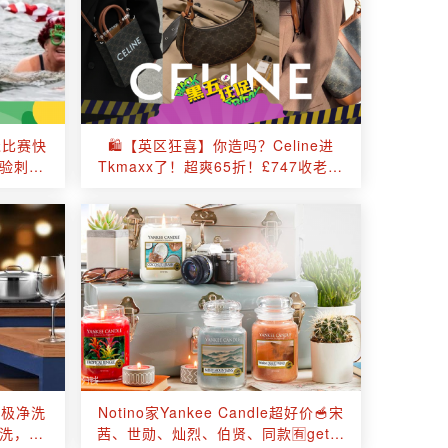
泳比赛快
🛍️【英区狂喜】你造吗？Celine进
体验刺激
Tkmaxx了！超爽65折！£747收老花
托特包！
！极净洗
Notino家Yankee Candle超好价🥣宋
冲洗，餐
茜、世勋、灿烈、伯贤、同款🈶get你