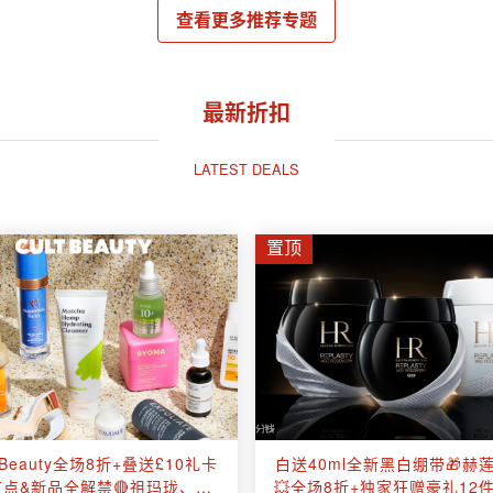
查看更多推荐专题
最新折扣
LATEST DEALS
置顶
ltBeauty全场8折+叠送£10礼卡
白送40ml全新黑白绷带🎁赫
红点&新品全解禁🔴祖玛珑、
💥全场8折+独家狂赠豪礼12件