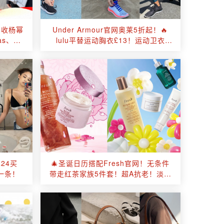
👞收杨幂
Under Armour官网奥莱5折起！🔥
as、
lulu平替运动胸衣£13！运动卫衣
后！
£30！🤩还有多色legging等！
24买
🎄圣诞日历搭配Fresh官网！无条件
6一条！
带走红茶家族5件套！超A抗老！淡纹
紧致提亮一步到位！