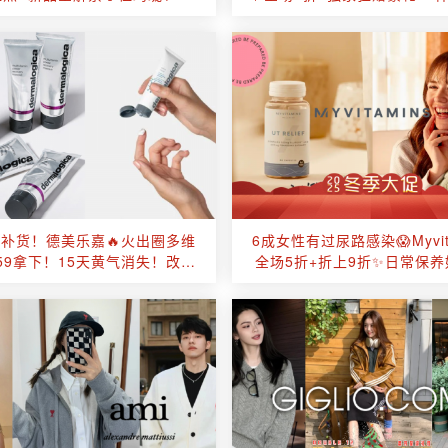
Lamer、Lelabo等！
&套组🟢绿宝瓶⚪高光⚫绷
补货！德美乐嘉🔥火出圈多维
6成女性有过尿路感染😱Myvit
59拿下！15天黄气消失！改善
全场5折+折上9折✨日常保
肌肤状态！
怕尿急尿灼热！