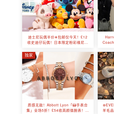
迪士尼玩偶半价➕包邮仅今天！£12
Har
收史迪仔玩偶！日本限定粉彩维尼上
Coa
新🤍
M
独家
质感无敌！Abbott Lyon「📟手表合
❄️E
集」全场5折！£54收高颜值腕表！😵
羊毛品