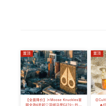
置顶
置顶
【全面降价】✂️Moose Knuckles官
👏Cu
网全场6折起🤍羽绒马甲£270✨抄底
🔥