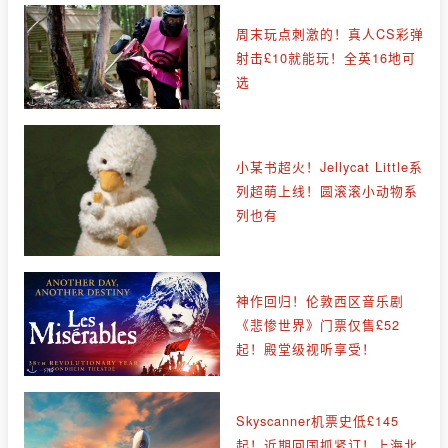
周末玩点刺激的！真人CS彩弹
射击£10就能玩！全英16地可
选
小某书超火！Jellycat Little系
列超萌上线！圆滚滚小动物系
列也有
神作回归！伦敦西区音乐剧
《悲惨世界》门票仅售£52
起！殿堂级视听享受！
Skyscanner机票史低£145
起！近期回国抓紧订！上海北