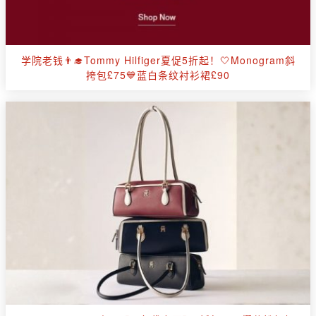
学院老钱👨‍🎓Tommy Hilfiger夏促5折起！🤍Monogram斜
挎包£75💙蓝白条纹衬衫裙£90