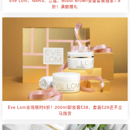
Eve Lom、NARS、兰蔻、Bobbi Brown圣诞套装独家7.8
折！满额赠礼
Eve Lom全场限时6折！200ml卸妆膏£38、套装£29还不立
马囤货