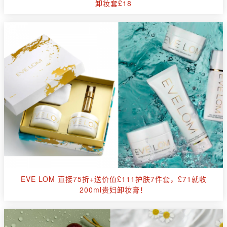
卸妆套£18
EVE LOM 直接75折+送价值£111护肤7件套，£71就收
200ml贵妇卸妆膏！