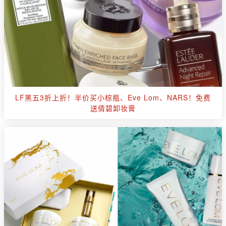
LF黑五3折上折！半价买小棕瓶、Eve Lom、NARS！免费
送倩碧卸妆膏