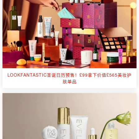
LOOKFANTASTIC圣诞日历预售！£99拿下价值£565美妆护
肤单品