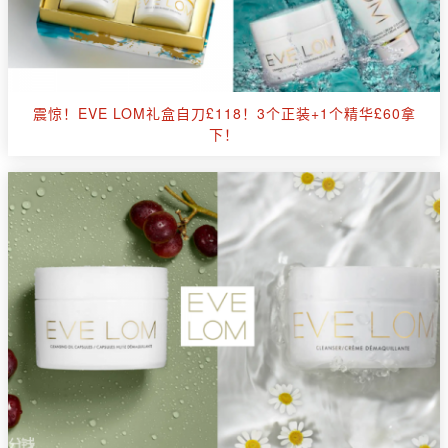
震惊！EVE LOM礼盒自刀£118！3个正装+1个精华£60拿
下！