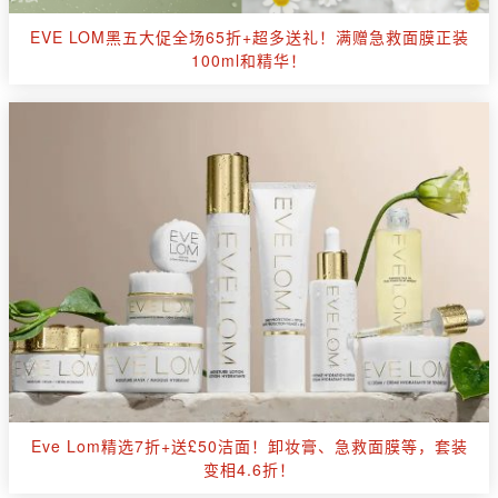
EVE LOM黑五大促全场65折+超多送礼！满赠急救面膜正装
100ml和精华！
Eve Lom精选7折+送£50洁面！卸妆膏、急救面膜等，套装
变相4.6折！