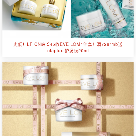
史低！LF CN站 £45收EVE LOM4件套！满728rmb送
olaplex 护发膜20ml