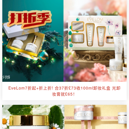
EveLom7折起+折上折! 合37折£73收100ml卸妆礼盒 光卸
妆膏就£65！