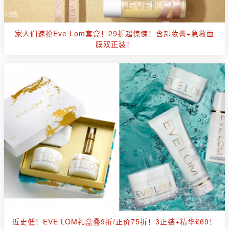
家人们速抢Eve Lom套盒！29折超惊悚！含卸妆膏+急救面
膜双正装！
近史低！EVE LOM礼盒叠9折/正价75折！3正装+精华£69！