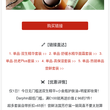
购买链接
🔗【链接直达】
1. 单品-双生精华套装 >>
2. 单品-舒缓水精华面霜套装 >>
3.
单品-抗老Plus套装 >>
4. 单品-高保湿套装 >>
5. 单品-热销单品
尝鲜套装 >>
💓 【优惠详情】
仅1日！
今日无门槛送双生精华+小金瓶护肤油+明星卸妆膏！
Darphin超低门槛，满£100就再送价值￡96的7件！
超多套装自带折扣+65折！尝鲜法国芳疗届一姐简直不要太划算