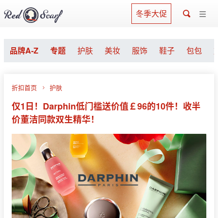
冬季大促
品牌A-Z
专题
护肤
美妆
服饰
鞋子
包包
折扣首页
护肤
仅1日！Darphin低门槛送价值￡96的10件！收半
价董洁同款双生精华！