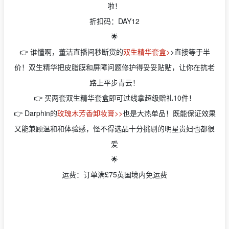
啦！
折扣码：DAY12
🌟
👉 谁懂啊，董洁直播间秒断货的
双生精华套盒>
>直接等于半
价！双生精华把皮脂膜和屏障问题修护得妥妥贴贴，让你在抗老
路上平步青云！
👉 买两套双生精华套盒即可过线拿超级赠礼10件！
👉 Darphin的
玫瑰木芳香卸妆膏>>
也是大热单品！既能保证效果
又能兼顾温和和体验感，怪不得选品十分挑剔的明星贵妇也都很
爱
🌟
运费：订单满£75英国境内免运费