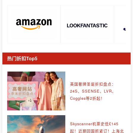
热门折扣Top5
英国奢牌圣诞折扣盘点：
24S、SSENSE、LVR、
Coggles等2折起！
Skyscanner机票史低£145
起！近期回国抓紧订！上海北