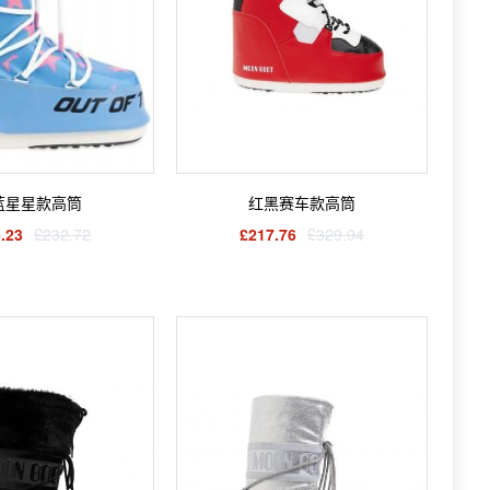
蓝星星款高筒
红黑赛车款高筒
.23
£232.72
£217.76
£329.94