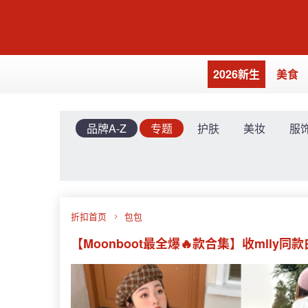
2026新生
美食
品牌A-Z
专题
护肤
美妆
服
折扣首页
包包
【Moonboot最全爆🔥款合集】收mlly