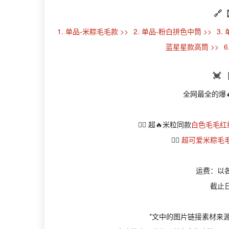
🔗
1. 单品-米粽毛毛款 >>
2. 单品-粉白拼色中筒 >>
3.
蓝星星款高筒 >>
💓
全网最全的爆🔥
👉🏻 超🔥米粒同款
白色毛毛红
👉🏻
超可爱米粽毛毛
运费：以
截止
*文中的图片链接素材来