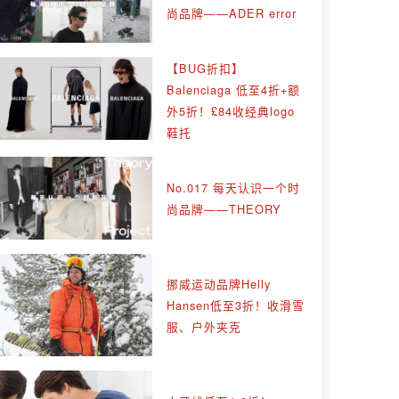
尚品牌——ADER error
【BUG折扣】
Balenciaga 低至4折+额
外5折！£84收经典logo
鞋托
No.017 每天认识一个时
尚品牌——THEORY
挪威运动品牌Helly
Hansen低至3折！收滑雪
服、户外夹克