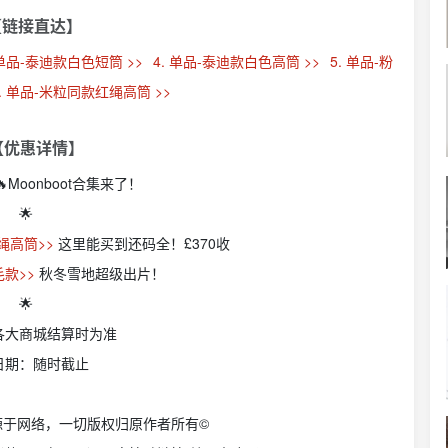
【链接直达】
 单品-泰迪款白色短筒 >>
4. 单品-泰迪款白色高筒 >>
5. 单品-粉
6. 单品-米粒同款红绳高筒 >>
 【优惠详情】
Moonboot合集来了！
🌟
绳高筒>>
这里能买到还码全！£370收
款>>
秋冬雪地超级出片！
🌟
各大商城结算时为准
日期：随时截止
源于网络，一切版权归原作者所有©