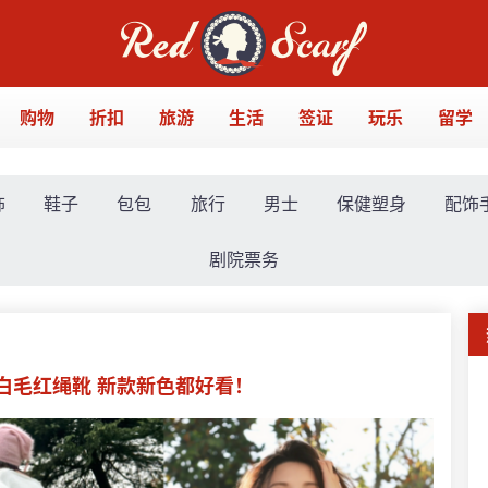
购物
折扣
旅游
生活
签证
玩乐
留学
饰
鞋子
包包
旅行
男士
保健塑身
配饰
剧院票务
同款白毛红绳靴 新款新色都好看！