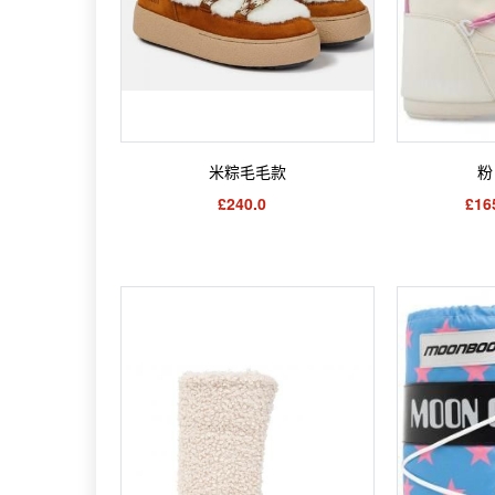
米粽毛毛款
粉
£240.0
£16