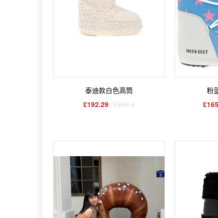
泰迪款白色高筒
粉
£192.29
£243.4
£165