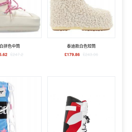
白拼色中筒
泰迪款白色短筒
5.62
£247.2
£179.86
£243.06