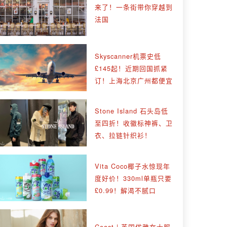
来了！一条街带你穿越到
法国
Skyscanner机票史低
£145起！近期回国抓紧
订！上海北京广州都便宜
Stone Island 石头岛低
至四折！收徽标神裤、卫
衣、拉链针织衫！
Vita Coco椰子水惊现年
度好价！330ml单瓶只要
£0.99！解渴不腻口
Coast | 英国优雅女士服