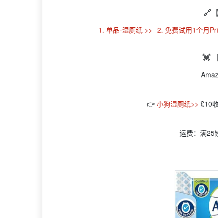
🔗
1. 单品-湿厕纸 >>
2. 免费试用1个月Pr
💓
Ama
👉
小狗湿厕纸>>
£1
运费：满25镑