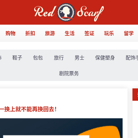
购物
折扣
旅游
生活
签证
玩乐
留学
饰
鞋子
包包
旅行
男士
保健塑身
配饰
剧院票务
包！一换上就不能再换回去！