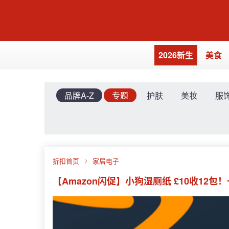
2026新生
美食
品牌A-Z
专题
护肤
美妆
服
折扣首页
家居电子
【Amazon闪促】小狗湿厕纸 £10收12