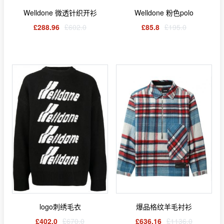
Welldone 微透针织开衫
Welldone 粉色polo
£288.96
£602.0
£85.8
£195.0
logo刺绣毛衣
爆品格纹羊毛衬衫
£402.0
£670.0
£636.16
£1136.0