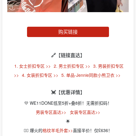
购买链接
🔗【链接直达】
1. 女士折扣专区 >>
2. 男士折扣专区 >>
3. 男装折扣专区
>>
4. 女装折扣专区 >>
5. 单品-Jennie同款小熊卫衣 >>
💓【优惠详情】
💛 WE11DONE低至5折+叠8折！无需折扣码！
男装专区直达>>
女装专区直达>>
🌟
👉🏻 爆火的
格纹羊毛外套>>
直接半价！仅£636！