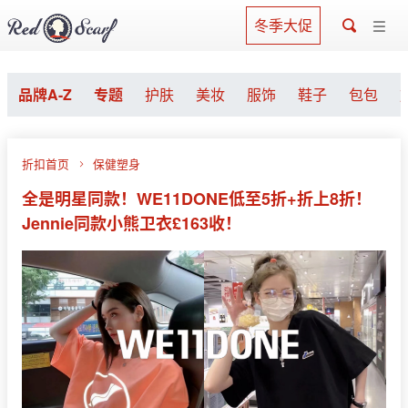
冬季大促
品牌A-Z
专题
护肤
美妆
服饰
鞋子
包包
折扣首页
保健塑身
全是明星同款！WE11DONE低至5折+折上8折！
Jennie同款小熊卫衣£163收！