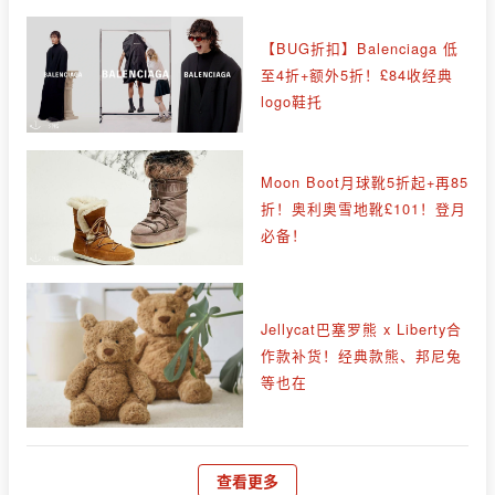
【BUG折扣】Balenciaga 低
至4折+额外5折！£84收经典
logo鞋托
Moon Boot月球靴5折起+再85
折！奥利奥雪地靴£101！登月
必备！
Jellycat巴塞罗熊 x Liberty合
作款补货！经典款熊、邦尼兔
等也在
查看更多