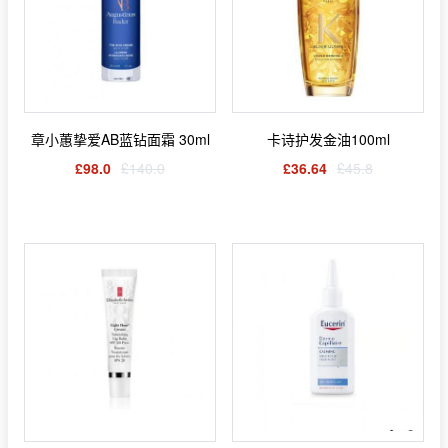
章小蕙挚爱AB蓝钻面霜 30ml
卡诗护发金油100ml
£98.0
£140.0
£36.64
£45.8