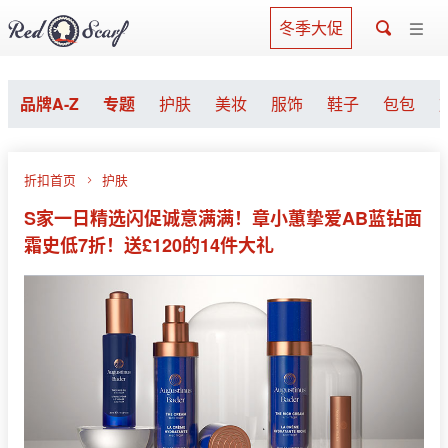
冬季大促
品牌A-Z
专题
护肤
美妆
服饰
鞋子
包包
折扣首页
护肤
S家一日精选闪促诚意满满！章小蕙挚爱AB蓝钻面
霜史低7折！送£120的14件大礼