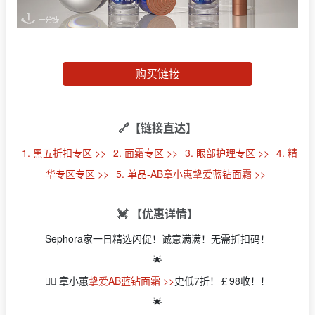
购买链接
🔗【链接直达】
1. 黑五折扣专区 >>
2. 面霜专区 >>
3. 眼部护理专区 >>
4. 精
华专区专区 >>
5. 单品-AB章小惠挚爱蓝钻面霜 >>
💓 【优惠详情】
Sephora家一日精选闪促！诚意满满！无需折扣码！
🌟
👉🏻 章小蕙
挚爱AB蓝钻面霜 >>
史低7折！￡98收！！
🌟