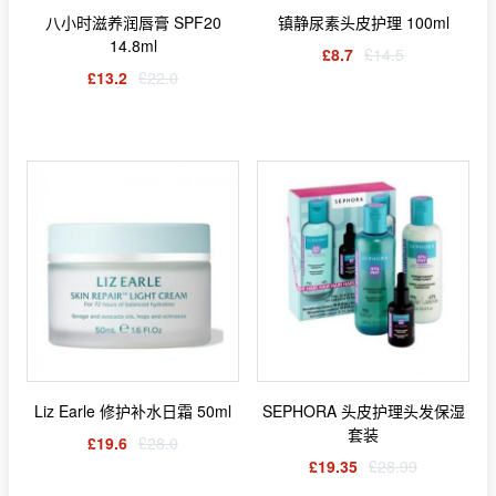
八小时滋养润唇膏 SPF20
镇静尿素头皮护理 100ml
14.8ml
£8.7
£14.5
£13.2
£22.0
Liz Earle 修护补水日霜 50ml
SEPHORA 头皮护理头发保湿
套装
£19.6
£28.0
£19.35
£28.99