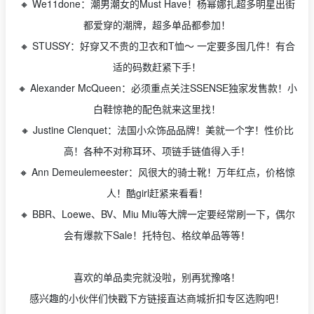
🔸 We11done：潮男潮女的Must Have！杨幂娜扎超多明星出街
都爱穿的潮牌，超多单品都参加！
🔸 STUSSY：好穿又不贵的卫衣和T恤～ 一定要多囤几件！有合
适的码数赶紧下手！
🔸 Alexander McQueen：必须重点关注SSENSE独家发售款！小
白鞋惊艳的配色就来这里找！
🔸 Justine Clenquet：法国小众饰品品牌！美就一个字！性价比
高！各种不对称耳环、项链手链值得入手！
🔸 Ann Demeulemeester：风很大的骑士靴！万年红点，价格惊
人！酷girl赶紧来看看！
🔸 BBR、Loewe、BV、Miu Miu等大牌一定要经常刷一下，偶尔
会有爆款下Sale！托特包、格纹单品等等！
喜欢的单品卖完就没啦，别再犹豫咯！
感兴趣的小伙伴们快戳下方链接直达商城折扣专区选购吧！