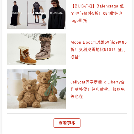
【BUG折扣】Balenciaga 低
至4折+额外5折！£84收经典
logo鞋托
Moon Boot月球靴5折起+再85
折！奥利奥雪地靴£101！登月
必备！
Jellycat巴塞罗熊 x Liberty合
作款补货！经典款熊、邦尼兔
等也在
查看更多