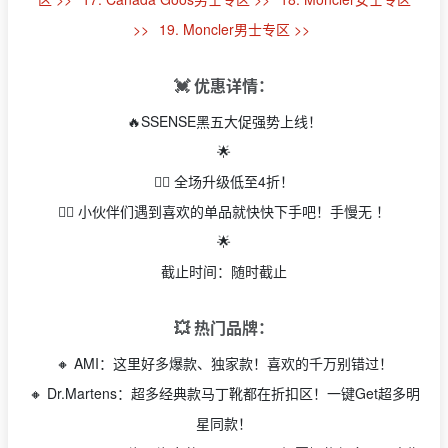
>>
19. Moncler男士专区 >>
💓 优惠详情：
🔥SSENSE黑五大促强势上线！
🌟
👉🏻 全场升级低至4折！
👉🏻 小伙伴们遇到喜欢的单品就快快下手吧！手慢无 ！
🌟
截止时间：随时截止
💥 热门品牌：
🔸 AMI：这里好多爆款、独家款！喜欢的千万别错过！
🔸 Dr.Martens：超多经典款马丁靴都在折扣区！一键Get超多明
星同款！