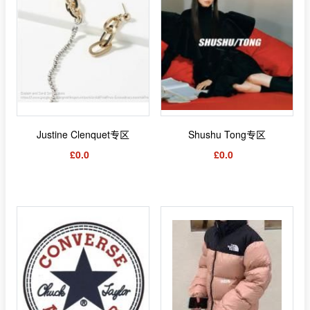
Justine Clenquet专区
Shushu Tong专区
£0.0
£0.0