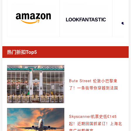
热门折扣Top5
Bute Street 伦敦小巴黎来
了！一条街带你穿越到法国
Skyscanner机票史低£145
起！近期回国抓紧订！上海北
京广州都便宜