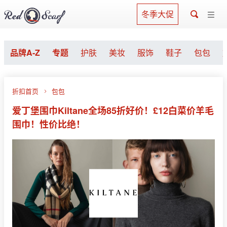
冬季大促
品牌A-Z
专题
护肤
美妆
服饰
鞋子
包包
折扣首页
包包
爱丁堡围巾Kiltane全场85折好价！£12白菜价羊毛
围巾！性价比绝！