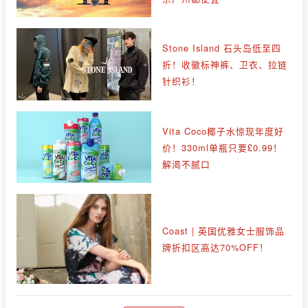
Stone Island 石头岛低至四
折！收徽标神裤、卫衣、拉链
针织衫！
Vita Coco椰子水惊现年度好
价！330ml单瓶只要£0.99！
解渴不腻口
Coast | 英国优雅女士服饰品
牌折扣区高达70%OFF！