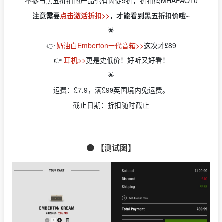
不参与黑五折扣的产品也有闪促9折，折扣码MHAFAO10
注意需要
点击激活折扣>>
，才能看到黑五折扣价哦~
🌟
👉
奶油白Emberton一代音箱>>
这次才£89
👉
耳机>>
更是史低价！好听又好看！
🌟
运费：£7.9，满£99英国境内免运费。
截止日期：折扣随时截止
🟠 【测试图】