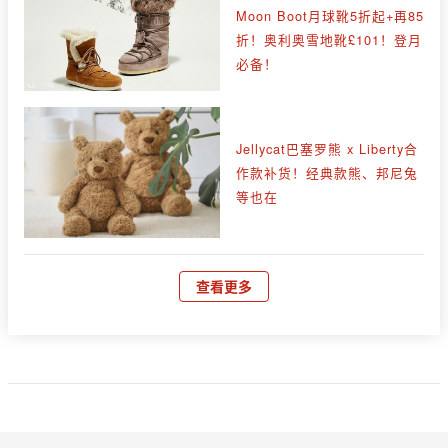
Moon Boot月球靴5折起+再85
折！奥利奥雪地靴£101！登月
必备！
Jellycat巴塞罗熊 x Liberty合
作款补货！经典款熊、邦尼兔
等也在
查看更多