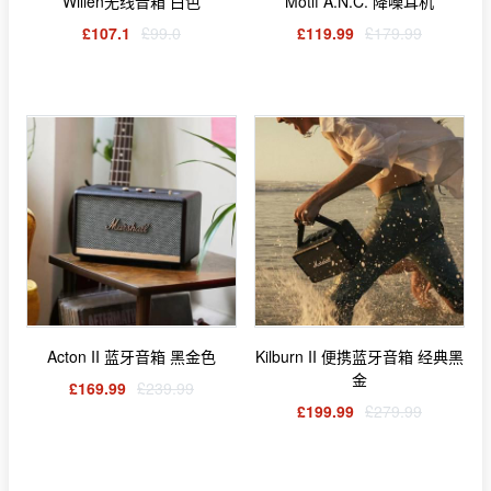
Willen无线音箱 白色
Motif A.N.C. 降噪耳机
£107.1
£99.0
£119.99
£179.99
Acton II 蓝牙音箱 黑金色
Kilburn II 便携蓝牙音箱 经典黑
金
£169.99
£239.99
£199.99
£279.99