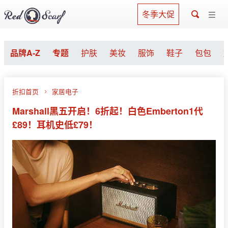
冬季大促
品牌A-Z
专题
护肤
美妆
服饰
鞋子
包包
折扣首页
家居电子
Marshall黑五开启！6折起！白色Emberton1代
£89！耳机史低£79！