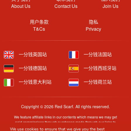
About Us
Contact Us
Join Us
用户条款
隐私
T&Cs
Privacy
一分钱英国站
一分钱法国站
一分钱德国站
一分钱西班牙站
一分钱意大利站
一分钱荷兰站
Copyright © 2026 Red Scarf. All rights reserved.
We feature affiliate links in our contents which means we may get
paid commissions through purchases made through our links to
retailer sites.
We use cookies to ensure that we give you the best