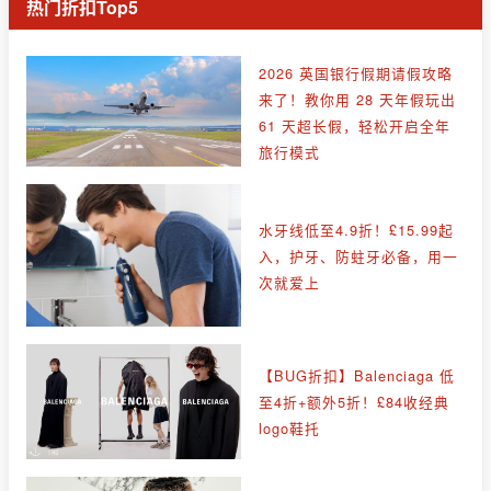
热门折扣Top5
2026 英国银行假期请假攻略
来了！教你用 28 天年假玩出
61 天超长假，轻松开启全年
旅行模式
水牙线低至4.9折！£15.99起
入，护牙、防蛀牙必备，用一
次就爱上
【BUG折扣】Balenciaga 低
至4折+额外5折！£84收经典
logo鞋托