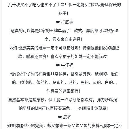
几十块买不了吃亏也买不了上当！但一定能买到超级舒适保暖的
袜子！
❤️ 打底袜
这真的可以算是C家的王牌单品了！款式、厚度都可以根据温
度、喜欢来自由选择！
秋冬也想美美的姐妹一定不可以错过哟！特别是他们家的加绒
款，暖和还显瘦！喜欢穿裙子的姐妹一定不能错过！
❤️ 牛仔裤
他们家牛仔裤的种类也非常多样，基础紧身款、破洞的、磨白
的、喷漆的、蕾丝的、贴布的，蓝的、黑的、灰的、白的…
你想要的这里都有！
虽然基本都是紧身款，但上腿一点紧绷感都没有，弹力炒鸡强！
怕显胖的MM可以直接买深色，上身腿精非你莫属！
❤️ 皮裤
如果你腿型不够完美，却又想来一条又帅又飒的皮裤~那你一定不