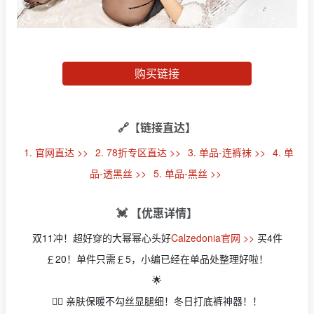
购买链接
🔗【链接直达】
1. 官网直达 >>
2. 78折专区直达 >>
3. 单品-连裤袜 >>
4. 单
品-透黑丝 >>
5. 单品-黑丝 >>
💓 【优惠详情】
双11冲！超好穿的大幂幂心头好
Calzedonia官网 >>
买4件
￡20！单件只需￡5，小编已经在单品处整理好啦！
🌟
👉🏻 亲肤保暖不勾丝显腿细！冬日打底裤神器！！