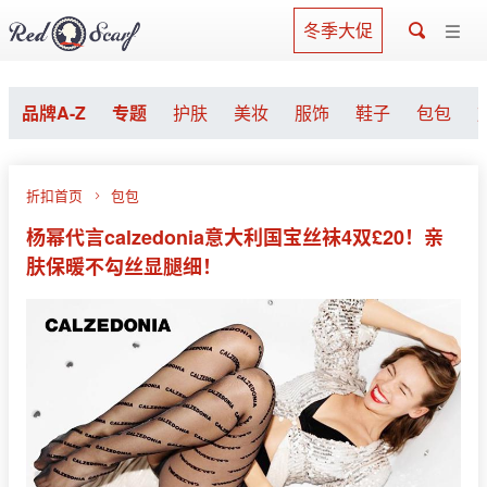
冬季大促
品牌A-Z
专题
护肤
美妆
服饰
鞋子
包包
折扣首页
包包
杨幂代言calzedonia意大利国宝丝袜4双£20！亲
肤保暖不勾丝显腿细！