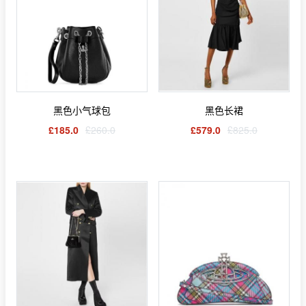
黑色小气球包
黑色长裙
£185.0
£260.0
£579.0
£825.0