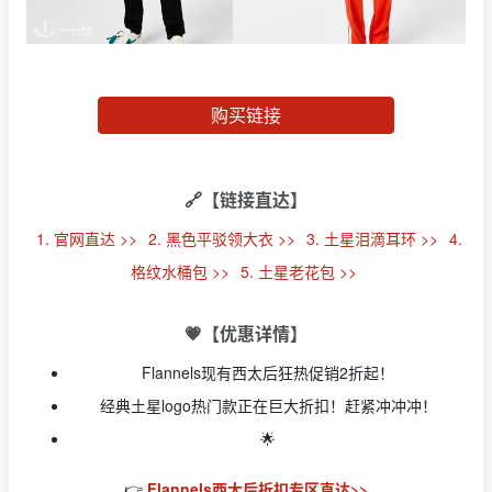
购买链接
🔗【链接直达】
1. 官网直达 >>
2. 黑色平驳领大衣 >>
3. 土星泪滴耳环 >>
4.
格纹水桶包 >>
5. 土星老花包 >>
💗【优惠详情】
Flannels现有西太后狂热促销2折起！
经典土星logo热门款正在巨大折扣！赶紧冲冲冲！
🌟
👉
Flannels西太后折扣专区直达>>