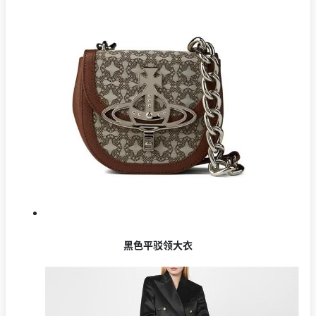
黑色平驳领大衣