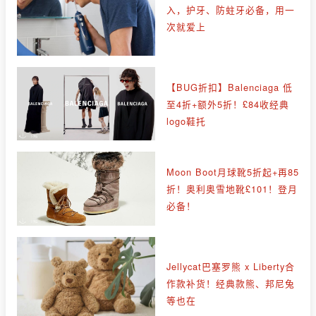
入，护牙、防蛀牙必备，用一
次就爱上
【BUG折扣】Balenciaga 低
至4折+额外5折！£84收经典
logo鞋托
Moon Boot月球靴5折起+再85
折！奥利奥雪地靴£101！登月
必备！
Jellycat巴塞罗熊 x Liberty合
作款补货！经典款熊、邦尼兔
等也在