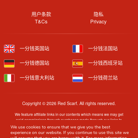
用户条款
隐私
T&Cs
Privacy
一分钱英国站
一分钱法国站
一分钱德国站
一分钱西班牙站
一分钱意大利站
一分钱荷兰站
Copyright © 2026 Red Scarf. All rights reserved.
We feature affiliate links in our contents which means we may get
paid commissions through purchases made through our links to
retailer sites.
We use cookies to ensure that we give you the best
Content is provided by users, brands or merchants. Some
experience on our website. If you continue to use this site we
information may have been generated by AI and is provided for