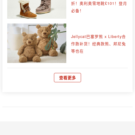
折！奥利奥雪地靴£101！登月
必备！
Jellycat巴塞罗熊 x Liberty合
作款补货！经典款熊、邦尼兔
等也在
查看更多