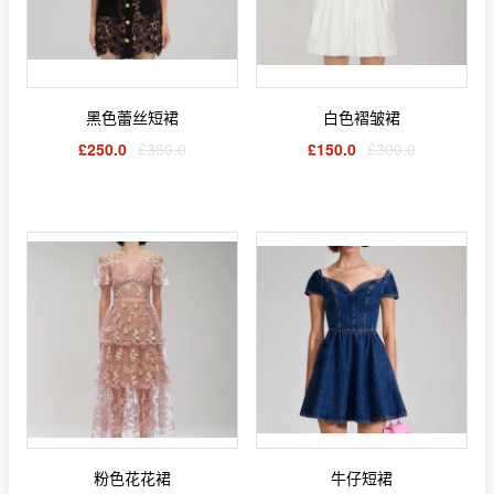
黑色蕾丝短裙
白色褶皱裙
£250.0
£360.0
£150.0
£300.0
粉色花花裙
牛仔短裙