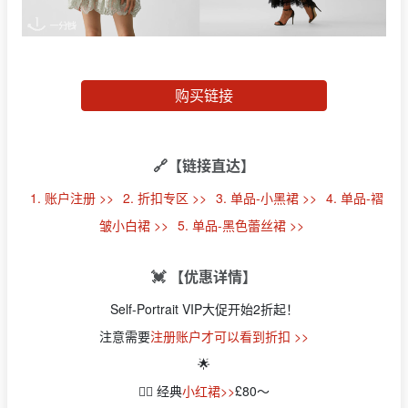
购买链接
🔗【链接直达】
1. 账户注册 >>
2. 折扣专区 >>
3. 单品-小黑裙 >>
4. 单品-褶
皱小白裙 >>
5. 单品-黑色蕾丝裙 >>
💓 【优惠详情】
Self-Portrait VIP大促开始2折起！
注意需要
注册账户才可以看到折扣 >>
🌟
👉🏻 经典
小红裙>>
£80～