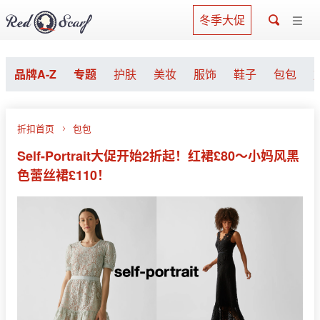
冬季大促
品牌A-Z
专题
护肤
美妆
服饰
鞋子
包包
折扣首页
包包
Self-Portrait大促开始2折起！红裙£80～小妈风黑
色蕾丝裙£110！