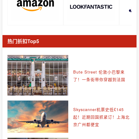
热门折扣Top5
Bute Street 伦敦小巴黎来
了！一条街带你穿越到法国
Skyscanner机票史低£145
起！近期回国抓紧订！上海北
京广州都便宜