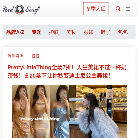
冬季大促
品牌A-Z
专题
护肤
美妆
服饰
鞋子
包包
折扣首页
包包
PrettyLittleThing全场7折！人生美裙不过一杯奶
茶钱！￡20拿下让你秒变迪士尼公主美裙！