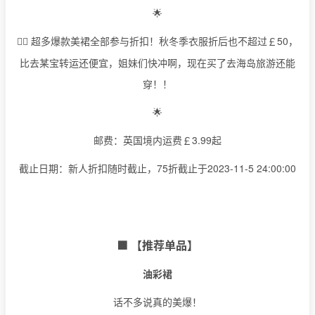
🌟
超多爆款美裙全部参与折扣！秋冬季衣服折后也不超过￡50，
👉🏻
比去某宝转运还便宜，姐妹们快冲啊，现在买了去海岛旅游还能
穿！！
🌟
邮费：英国境内运费￡3.99起
截止日期：新人折扣随时截止，75折截止于2023-11-5 24:00:00
🟩 【推荐单品】
油彩裙
话不多说真的美爆！