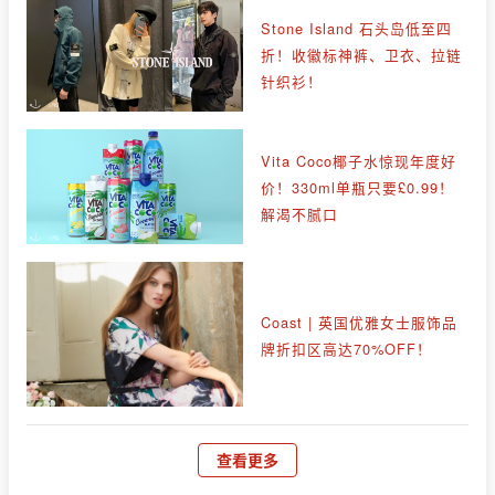
Stone Island 石头岛低至四
折！收徽标神裤、卫衣、拉链
针织衫！
Vita Coco椰子水惊现年度好
价！330ml单瓶只要£0.99！
解渴不腻口
Coast | 英国优雅女士服饰品
牌折扣区高达70%OFF！
查看更多