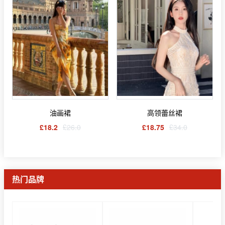
油画裙
高领蕾丝裙
£18.2
£26.0
£18.75
£34.0
热门品牌