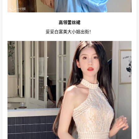
高领蕾丝裙
妥妥白富美大小姐出街！