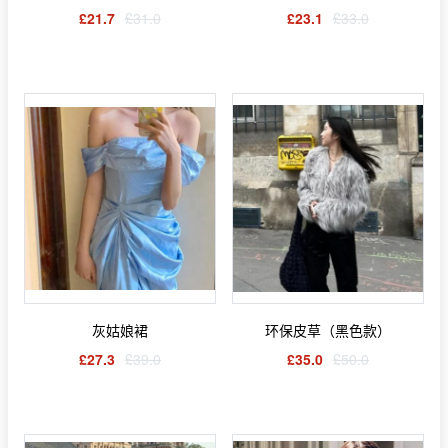
£21.7
£31.0
£23.1
£33.0
灰姑娘裙
环保皮草（黑色款）
£27.3
£39.0
£35.0
£50.0