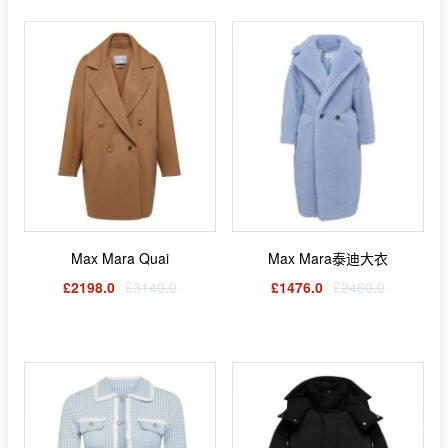
Max Mara Quai
Max Mara泰迪大衣
£2198.0
£3140.0
£1476.0
£2460.0