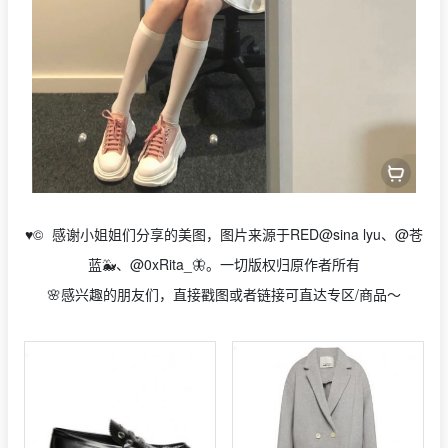
♥️
©️
感谢小姐姐们分享的美图，图片来源于RED@sina lyu、@苍
蓝🐳、@0xRita_🦋。一切版权归原作者所有
🌸感兴趣的朋友们，直接戳图或者链接可直达专区/商品～