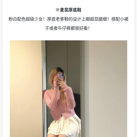
🌸
麦昆厚底鞋
粉白配色超级少女！厚底老爹鞋的设计上脚超显腿细！搭配小裙
子或者牛仔裤都很好看！