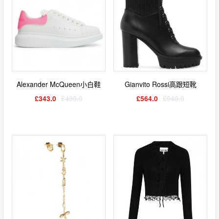
Alexander McQueen小白鞋
Gianvito Rossi高跟短靴
£343.0
£490.0
£564.0
£940.0