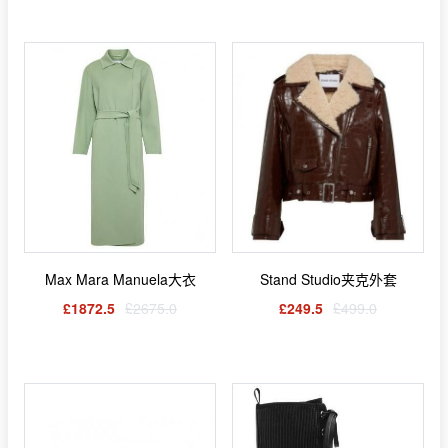
Max Mara Manuela大衣
Stand Studio夹克外套
£1872.5
£2675.0
£249.5
£499.0