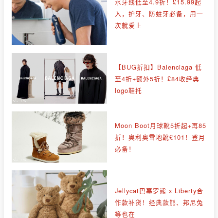
水牙线低至4.9折！£15.99起
入，护牙、防蛀牙必备，用一
次就爱上
【BUG折扣】Balenciaga 低
至4折+额外5折！£84收经典
logo鞋托
Moon Boot月球靴5折起+再85
折！奥利奥雪地靴£101！登月
必备！
Jellycat巴塞罗熊 x Liberty合
作款补货！经典款熊、邦尼兔
等也在