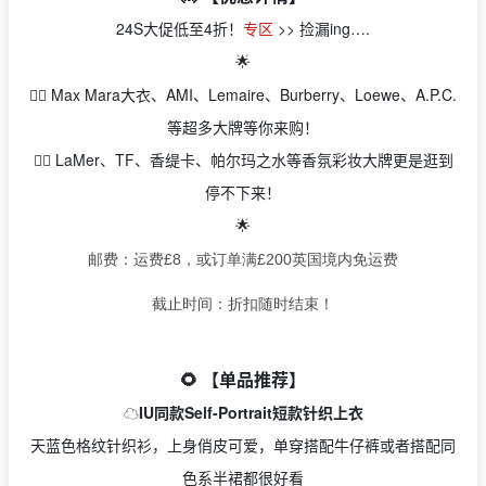
24S大促低至4
折！
专区
>> 捡漏ing….
🌟
👉🏻 Max Mara大衣、AMI、Lemaire、Burberry、Loewe、A.P.C.
等超多大牌等你来购！
👉🏻 LaMer、TF、香缇卡、帕尔玛之水等香氛彩妆大牌更是逛到
停不下来！
🌟
邮费：
运费£8，或订单满£200英国境内免运费
截止时间：折扣随时结束！
🌻 【单品推荐】
☁️
IU同款Self-Portrait短款针织上衣
天蓝色格纹针织衫，上身俏皮可爱，单穿搭配牛仔裤或者搭配同
色系半裙都很好看