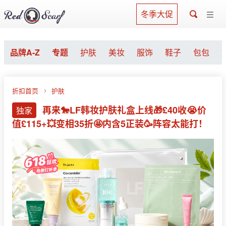
冬季大促
品牌A-Z
专题
护肤
美妆
服饰
鞋子
包包
折扣首页
护肤
再来🐎LF韩妆护肤礼盒上线🎁£40收😭价
独家
值£115+💥变相35折🤩内含5正装🥳阵容太能打！