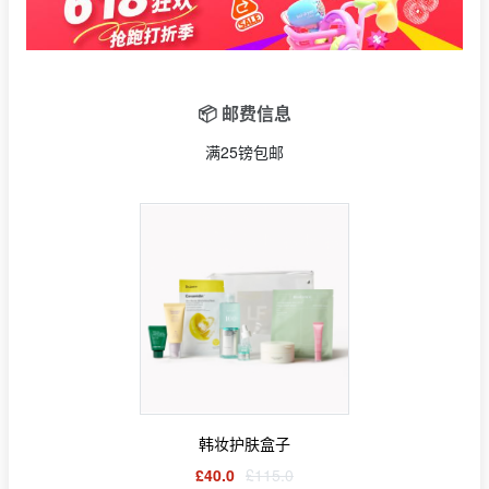
📦 邮费信息
满25镑包邮
韩妆护肤盒子
£40.0
£115.0