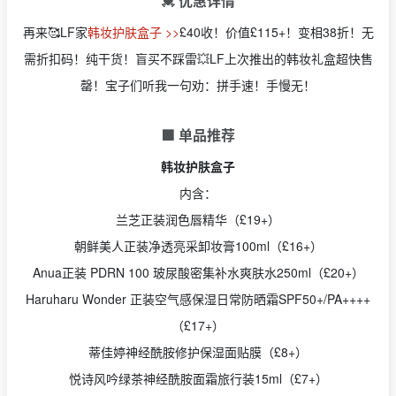
💓 优惠详情
再来🥰LF家
韩妆护肤盒子 >>
£40收！价值£115+！变相38折！无
需折扣码！纯干货！盲买不踩雷💥LF上次推出的韩妆礼盒超快售
罄！宝子们听我一句劝：拼手速！手慢无！
🟩 单品推荐
韩妆护肤盒子
内含：
兰芝正装润色唇精华（£19+）
朝鲜美人正装净透亮采卸妆膏100ml（£16+）
Anua正装 PDRN 100 玻尿酸密集补水爽肤水250ml（£20+）
Haruharu Wonder 正装空气感保湿日常防晒霜SPF50+/PA++++
（£17+）
蒂佳婷神经酰胺修护保湿面贴膜（£8+）
悦诗风吟绿茶神经酰胺面霜旅行装15ml（£7+）