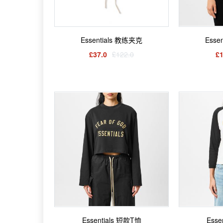
Essentials 教练夹克
Esse
£37.0
£122.0
£1
Essentials 短款T恤
Esse