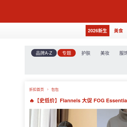
2026新生
美食
品牌A-Z
专题
护肤
美妆
服
折扣首页
包包
🔥【史低价】Flannels 大促 FOG Ess