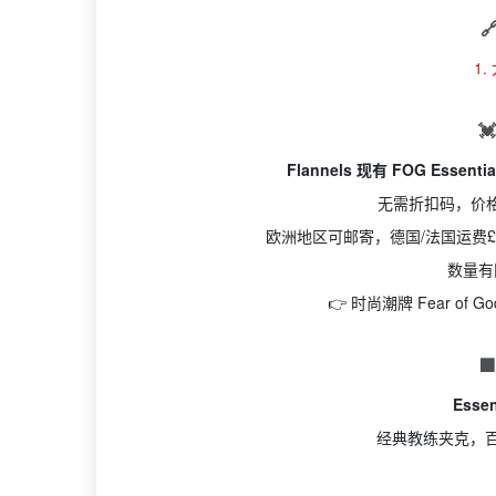

1.

Flannels 现有 FOG Essen
无需折扣码，价
欧洲地区可邮寄，德国/法国运费£5.
数量有
👉 时尚潮牌 Fear of G

Esse
经典教练夹克，百