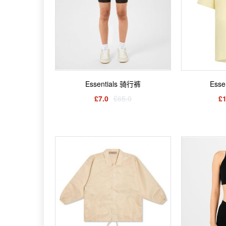
Essentials 骑行裤
Esse
£7.0
£65.0
£1