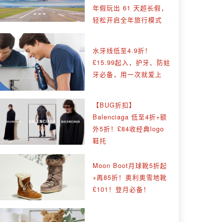
年假玩出 61 天超长假，
轻松开启全年旅行模式
水牙线低至4.9折！
£15.99起入，护牙、防蛀
牙必备，用一次就爱上
【BUG折扣】
Balenciaga 低至4折+额
外5折！£84收经典logo
鞋托
Moon Boot月球靴5折起
+再85折！奥利奥雪地靴
£101！登月必备！