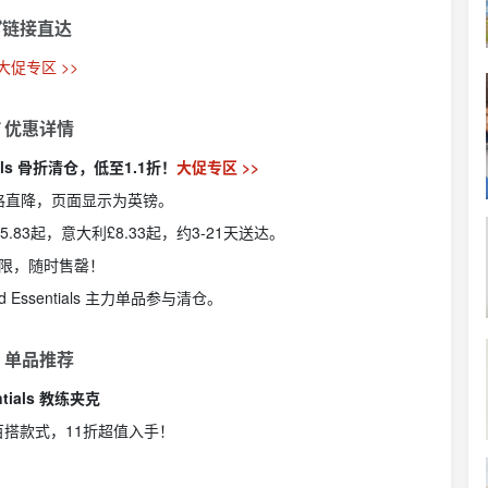
链接直达
 大促专区 >>
 优惠详情
tials 骨折清仓，低至1.1折！
大促专区 >>
格直降，页面显示为英镑。
83起，意大利£8.33起，约3-21天送达。
限，随时售罄！
od Essentials 主力单品参与清仓。
 单品推荐
ntials 教练夹克
搭款式，11折超值入手！