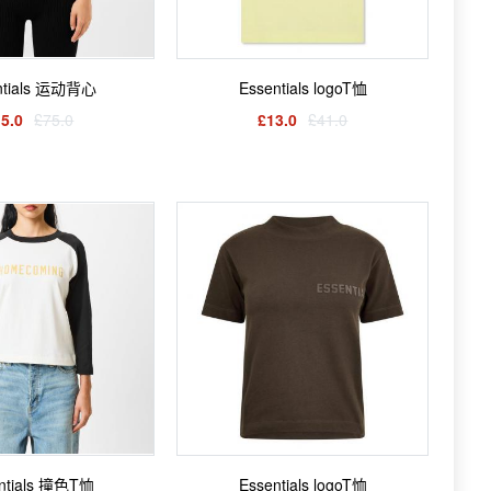
ntials 运动背心
Essentials logoT恤
5.0
£75.0
£13.0
£41.0
ntials 撞色T恤
Essentials logoT恤