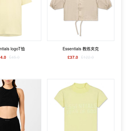
ntials logoT恤
Essentials 教练夹克
4.0
£45.0
£37.0
£122.0