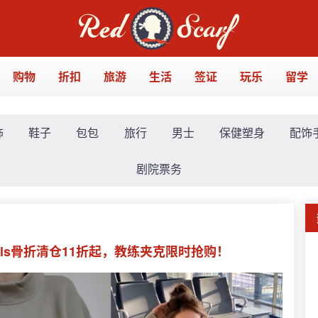
购物
折扣
旅游
生活
签证
玩乐
留学
饰
鞋子
包包
旅行
男士
保健塑身
配饰
剧院票务
entials骨折清仓11折起，教练夹克限时抢购！