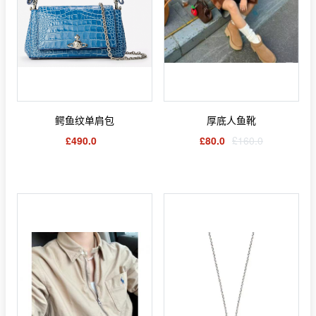
鳄鱼纹单肩包
厚底人鱼靴
£490.0
£80.0
£160.0