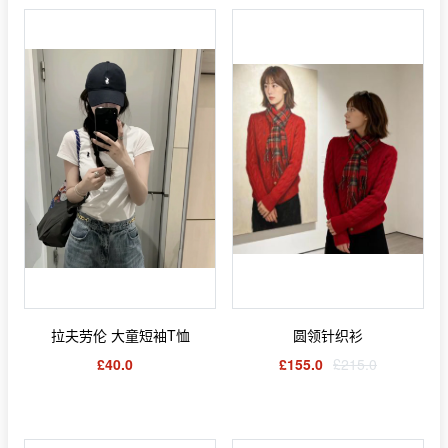
拉夫劳伦 大童短袖T恤
圆领针织衫
£40.0
£155.0
£215.0