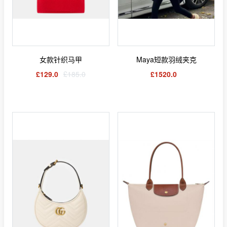
女款针织马甲
Maya短款羽绒夹克
£129.0
£185.0
£1520.0