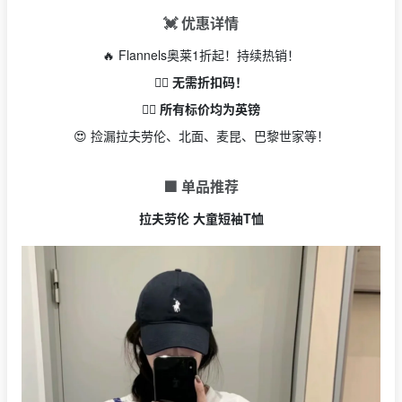
💓 优惠详情
🔥 Flannels奥莱1折起！持续热销！
👉🏻 无需折扣码！
👉🏻 所有标价均为英镑
😍 捡漏拉夫劳伦、北面、麦昆、巴黎世家等！
🟩 单品推荐
拉夫劳伦 大童短袖T恤