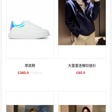
厚底鞋
大童童连帽拉链衫
£380.0
£460.0
£85.0