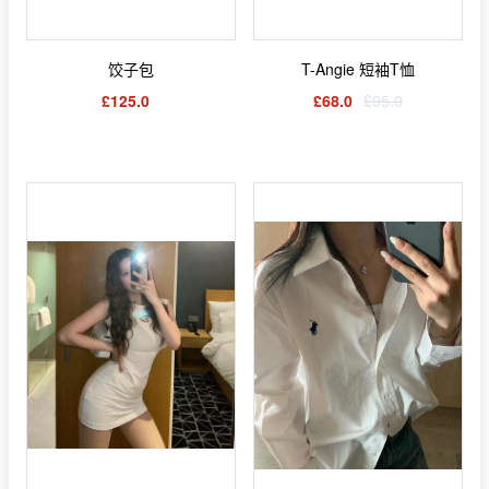
饺子包
T-Angie 短袖T恤
£125.0
£68.0
£95.0