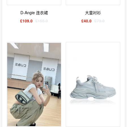
D-Angie 连衣裙
大童衬衫
£109.0
£155.0
£40.0
£79.0