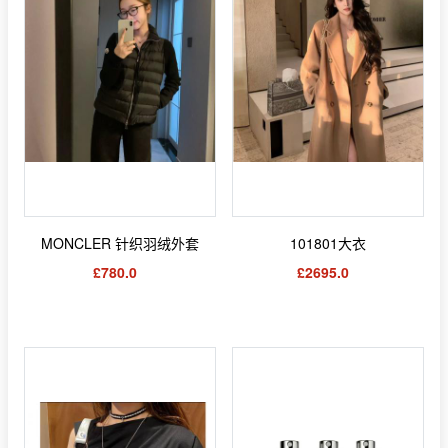
MONCLER 针织羽绒外套
101801大衣
£780.0
£2695.0