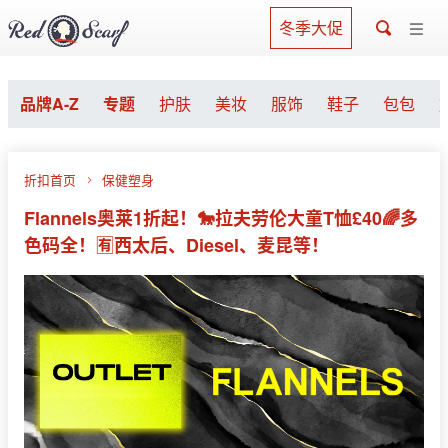
冬季大促
品牌A-Z
专题
护肤
美妆
服饰
鞋子
包包
折扣首页
保健塑身
Flannels奥莱1折起！🐎拉夫劳伦大童T恤£40🌈多
色码全！🈶西太后、Diesel、麦昆等！