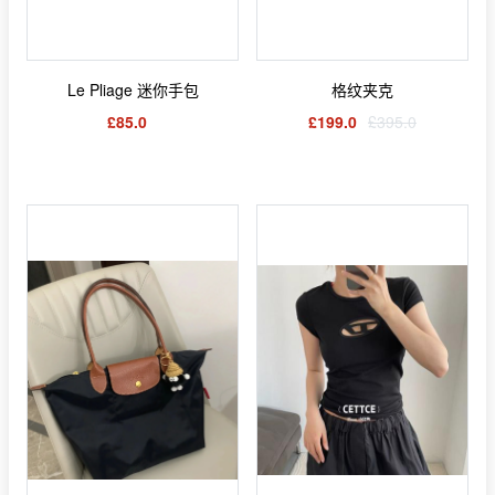
Le Pliage 迷你手包
格纹夹克
£85.0
£199.0
£395.0