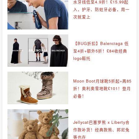
水牙线低至4.9折！£15.99起
入，护牙、防蛀牙必备，用一
次就爱上
【BUG折扣】Balenciaga 低
至4折+额外5折！£84收经典
logo鞋托
Moon Boot月球靴5折起+再85
折！奥利奥雪地靴£101！登月
必备！
Jellycat巴塞罗熊 x Liberty合
作款补货！经典款熊、邦尼兔
等也在