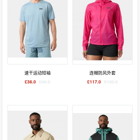
速干运动短袖
连帽防风外套
£36.0
£40.0
£117.0
£130.0