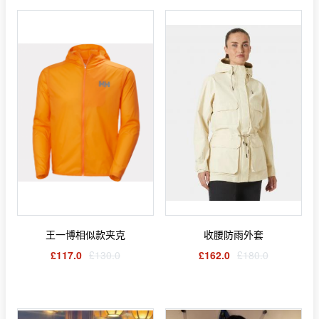
王一博相似款夹克
收腰防雨外套
£117.0
£130.0
£162.0
£180.0