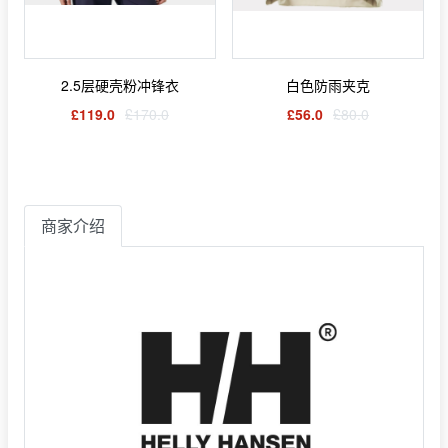
2.5层硬壳粉冲锋衣
白色防雨夹克
£119.0
£170.0
£56.0
£80.0
商家介绍