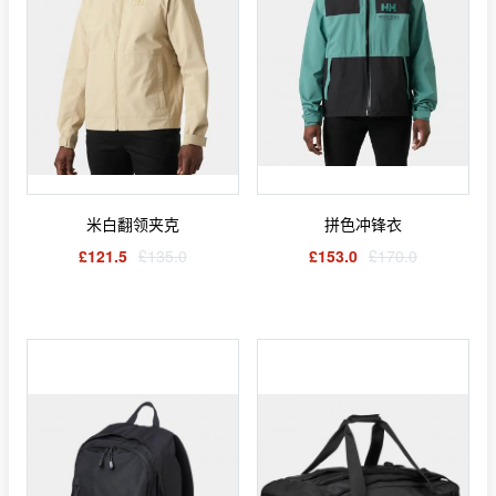
米白翻领夹克
拼色冲锋衣
£121.5
£135.0
£153.0
£170.0