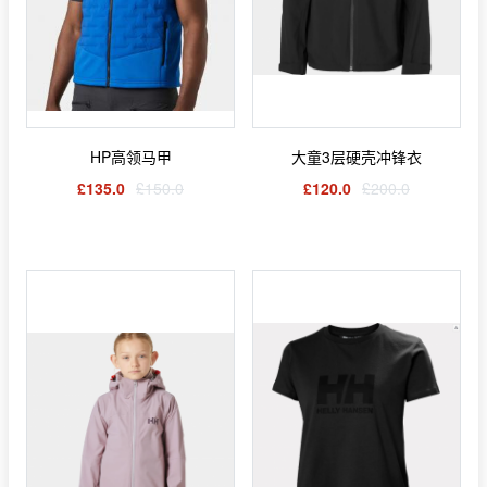
HP高领马甲
大童3层硬壳冲锋衣
£135.0
£150.0
£120.0
£200.0