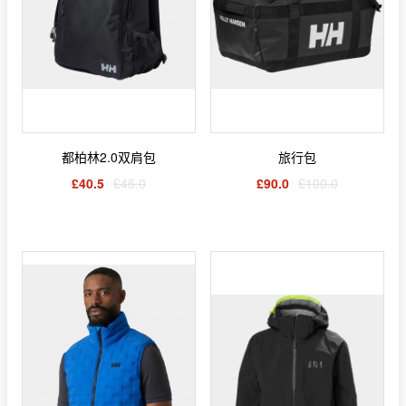
都柏林2.0双肩包
旅行包
£40.5
£45.0
£90.0
£100.0