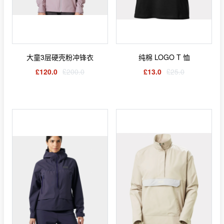
大童3层硬壳粉冲锋衣
纯棉 LOGO T 恤
£120.0
£200.0
£13.0
£25.0