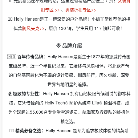
👉🏻
光挑新品还不过瘾的话，这里还有精选产品低至 7 折！
女装折
扣专区 >>
、
男装折扣专区>>
👉🏻
Helly Hansen是王一博深爱的户外品牌！小编非常推荐他的相
似款
防风夹克>>
，原价 130 镑，学生只用 117 镑即可收！
🌟 品牌介绍
🇳🇴
百年传奇品牌：
Helly Hansen是诞生于1877年的挪威传奇国
宝级品牌，近一个半世纪以来，它始终与风浪相伴，将北欧严苛
的自然基因转化为不竭的设计灵感，御风前行，历久弥新，深受
世界各地明星的追捧。
🏂 极致的专业性：
Helly Hansen 拥有历经极限气候测试的御寒科
技，它凭借独创的 Helly Tech® 防护系统与 Lifa® 锁温科技，成
为全球超过55,000名专业滑雪巡逻员、航海家及救援队的终极信
赖之选。
🤵‍♂️ 精英必备之选：
Helly Hansen 是专为追求极致体验的精英阶