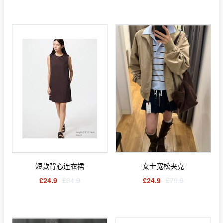
短款背心连衣裙
女士宽松夹克
£24.9
£34.9
£24.9
£79.9