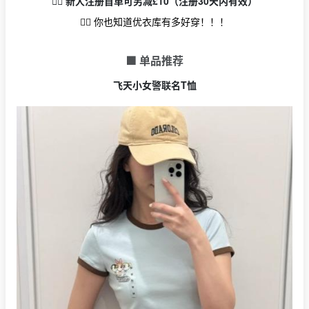
👉🏻 新人注册首单可另减£10（注册30天内有效）
👉🏻 你也知道优衣库有多好穿！！！
🟩 单品推荐
飞天小女警联名T恤