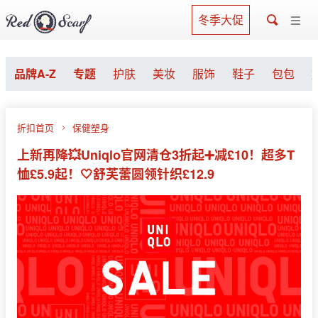
冬季大促
品牌A-Z
专题
护肤
美妆
服饰
鞋子
包包
折扣首页
保健塑身
上新再降💥Uniqlo官网清仓3折起➕减£10！超多T
恤£5.9起！🤍舒芙蕾圆领针织£12.9