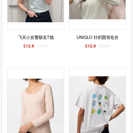
飞天小女警联名T恤
UNIQLO 针织圆领毛衣
£12.9
£19.9
£12.9
£34.9