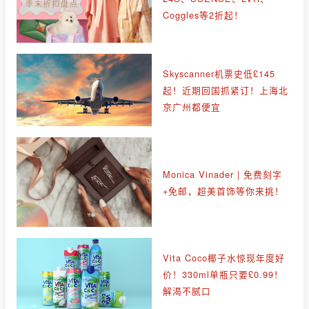
Coggles等2折起！
Skyscanner机票史低£145
起！近期回国抓紧订！上海北
京广州都便宜
Monica Vinader | 免费刻字
+免邮，超美首饰等你来挑！
Vita Coco椰子水惊现年度好
价！330ml单瓶只要£0.99！
解渴不腻口