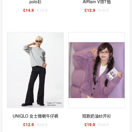
polo衫
AIRism V领T恤
£14.9
£19.9
£12.9
£19.9
UNIQLO 女士微喇牛仔裤
短款奶油纱开衫
£12.9
£34.9
£19.9
£34.9