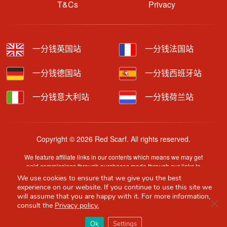
T&Cs
Privacy
一分钱英国站
一分钱法国站
一分钱德国站
一分钱西班牙站
一分钱意大利站
一分钱荷兰站
Copyright © 2026 Red Scarf. All rights reserved.
We feature affiliate links in our contents which means we may get
paid commissions through purchases made through our links to
retailer sites.
We use cookies to ensure that we give you the best
Content is provided by users, brands or merchants. Some
experience on our website. If you continue to use this site we
information may have been generated by AI and is provided for
will assume that you are happy with it. For more information,
Clo
guidance only. Accuracy and availability may change without prior
consult the
Privacy policy.
notice.
×
Red Scarf
打开APP
Ok
Settings