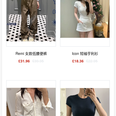
Remi 女款低腰便裤
Icon 短袖亨利衫
£31.96
£39.95
£18.36
£22.95