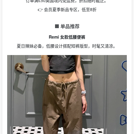
订单满£50英国境内免运费，折扣随时截止。
👉 会员夏季新品专区，低至8折
🟩 单品推荐
Remi 女款低腰便裤
夏日辣妹必备，低腰设计搭配短裤版型，时髦又清凉。