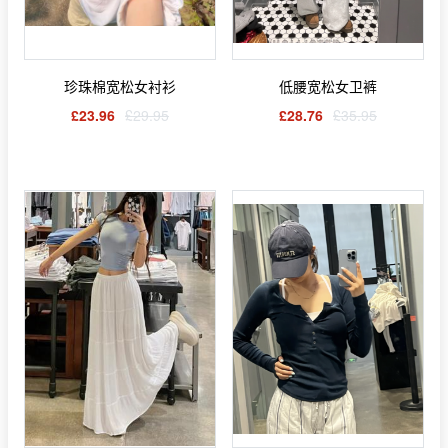
珍珠棉宽松女衬衫
低腰宽松女卫裤
£23.96
£29.95
£28.76
£35.95