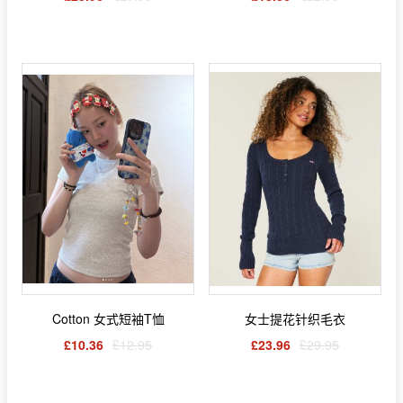
Cotton 女式短袖T恤
女士提花针织毛衣
£10.36
£12.95
£23.96
£29.95