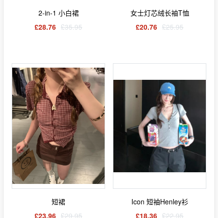
2-in-1 小白裙
女士灯芯绒长袖T恤
£28.76
£35.95
£20.76
£25.95
短裙
Icon 短袖Henley衫
£23.96
£29.95
£18.36
£22.95