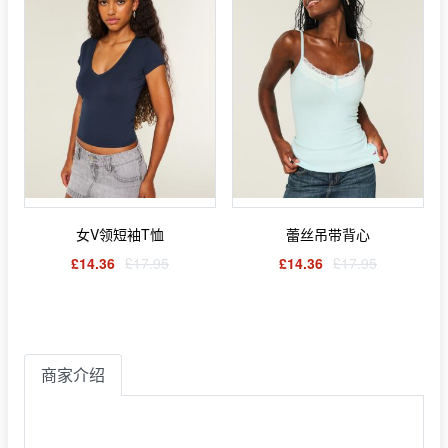
女V领短袖T恤
蕾丝吊带背心
£14.36
£17.95
£14.36
£17.95
商家介绍