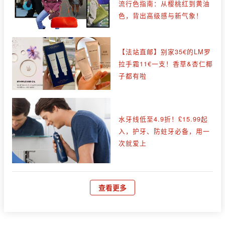
流行色指南：从樱桃红到黄油
色，背出高级感与新气象！
【法站直邮】别家35€的LM罗
拉手霜11€一支！香草&杏仁椰
子都有啦
水牙线低至4.9折！£15.99起
入，护牙、防蛀牙必备，用一
次就爱上
查看更多