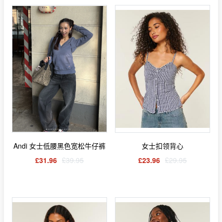
Andi 女士低腰黑色宽松牛仔裤
女士扣领背心
£31.96
£39.95
£23.96
£29.95