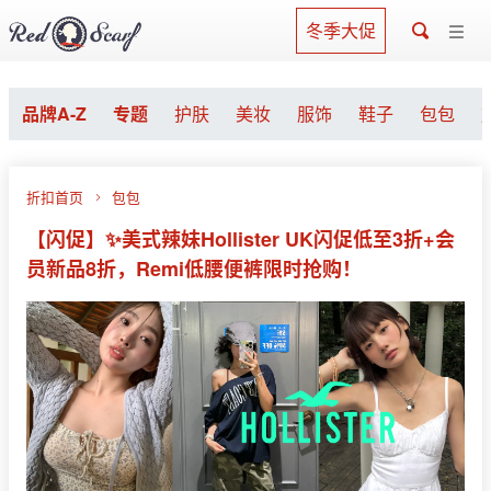
冬季大促
品牌A-Z
专题
护肤
美妆
服饰
鞋子
包包
折扣首页
包包
【闪促】✨美式辣妹Hollister UK闪促低至3折+会
员新品8折，Remi低腰便裤限时抢购！