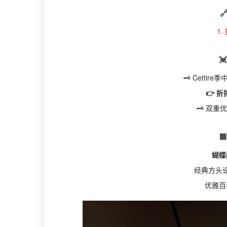

1.

🗝️ Cetti
👉 折
🗝️ 双

蝴蝶
经典方头
优雅百