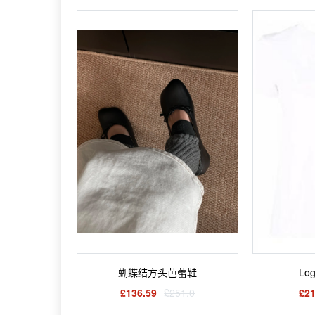
蝴蝶结方头芭蕾鞋
Log
£136.59
£251.0
£21