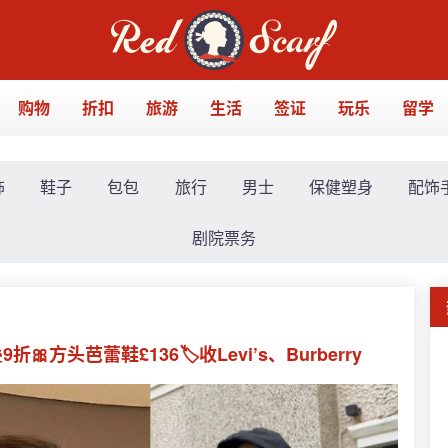
购物
折扣
旅游
生活
签证
玩乐
留学
饰
鞋子
包包
旅行
男士
保健塑身
配饰
剧院票务
🎀方头芭蕾鞋£136🏷️收Levi’s、Burberry