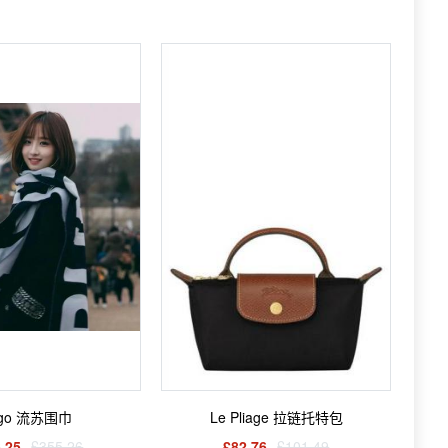
ogo 流苏围巾
Le Pliage 拉链托特包
.25
£355.26
£82.76
£101.49