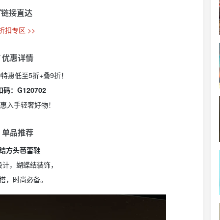
链接直达
 折扣专区 >>
 优惠详情
re季中特惠低至5折+叠9折！
扣码：G120702
重优惠入手轻奢好物！
 单品推荐
结方头芭蕾鞋
设计，蝴蝶结装饰，
搭，时尚必备。