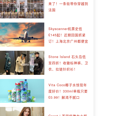
来了！一条街带你穿越到
法国
Skyscanner机票史低
£145起！近期回国抓紧
订！上海北京广州都便宜
Stone Island 石头岛低
至四折！收徽标神裤、卫
衣、拉链针织衫！
Vita Coco椰子水惊现年
度好价！330ml单瓶只要
£0.99！解渴不腻口
Coast | 英国优雅女士服