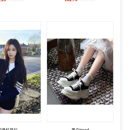
四道杠开衫
黑白tread