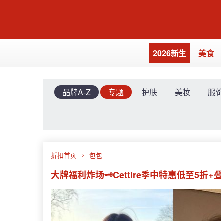
2026新生
美食
品牌A-Z
专题
护肤
美妆
服
折扣首页
包包
大牌福利炸场🗝️Cettire季中特惠低至5折+叠9折