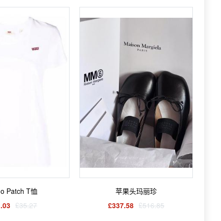
o Patch T恤
苹果头玛丽珍
.03
£35.27
£337.58
£516.85