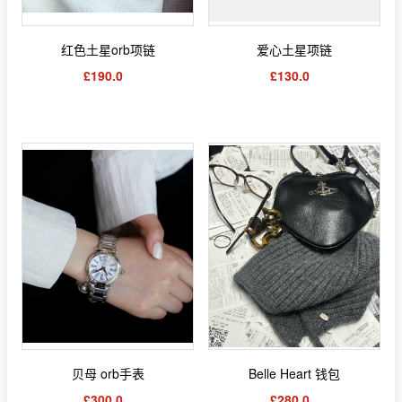
红色土星orb项链
爱心土星项链
£190.0
£130.0
贝母 orb手表
Belle Heart 钱包
£300.0
£280.0