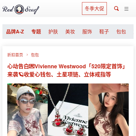
冬季大促
品牌A-Z
专题
护肤
美妆
服饰
鞋子
包包
折扣首页
包包
心动告白💌Vivienne Westwood「520限定首饰」
来袭🪐收爱心钱包、土星项链、立体戒指等