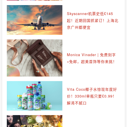
Skyscanner机票史低£145
起！近期回国抓紧订！上海北
京广州都便宜
Monica Vinader | 免费刻字
+免邮，超美首饰等你来挑！
Vita Coco椰子水惊现年度好
价！330ml单瓶只要£0.99！
解渴不腻口