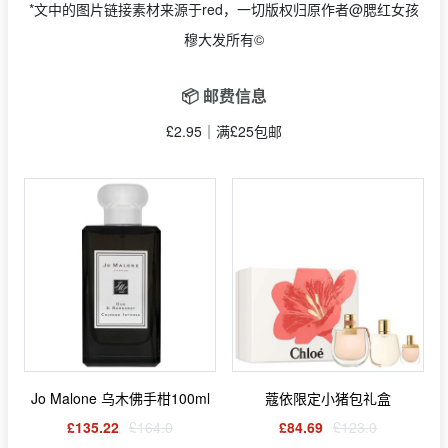
*文中的图片链接素材来源于red，一切版权归原作者@腮红女孩
穆大发所有©
📦 邮费信息
£2.95｜满£25包邮
Jo Malone 乌木佛手柑100ml
蔻依限定小猪包礼盒
£135.22
£164.0
£84.69
£123.0