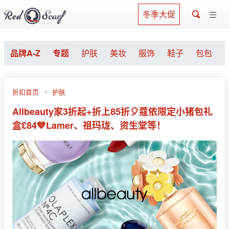
冬季大促
品牌A-Z
专题
护肤
美妆
服饰
鞋子
包包
折扣首页
护肤
Allbeauty家3折起+折上85折🎈蔻依限定小猪包礼
盒£84💙Lamer、祖玛珑、资生堂等！