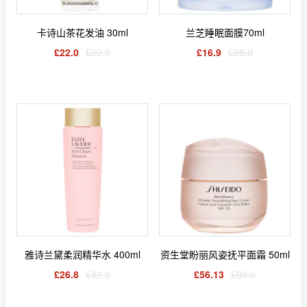
卡诗山茶花发油 30ml
兰芝睡眠面膜70ml
£22.0
£29.0
£16.9
£28.0
雅诗兰黛柔润精华水 400ml
资生堂盼丽风姿抚平面霜 50ml
£26.8
£42.0
£56.13
£93.0