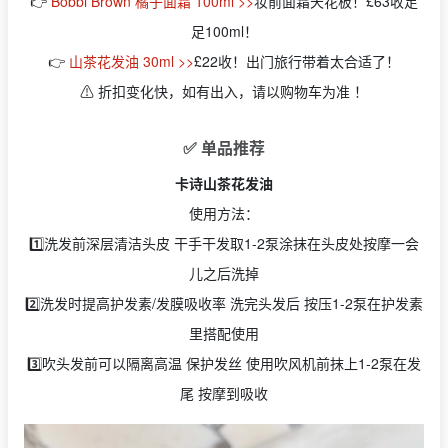
👉
Bobbi Brown 橘子面霜 100ml >>
妆前面霜天花板！£63收足
足100ml！
👉
山茶花发油 30ml >>
£22收！出门旅行带着太合适了！
⚠️ 折扣变化快，如有出入，请以购物车为准 ！
✅ 单品推荐
卡诗山茶花发油
使用方法：
1️⃣洗发前深层清洁头皮 干手干发取1-2泵涂抹在头皮处按摩一会
儿之后洗掉
2️⃣洗发时提高护发素/发膜吸收率 洗完头发后 按压1-2泵在护发素
里搭配使用
3️⃣吹头发前可以隔离高温 保护发丝 使用吹风机前抹上1-2泵在发
尾 按摩到吸收