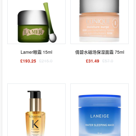
Lamer眼霜 15ml
倩碧水磁场保湿面霜 75ml
£193.25
£215.0
£31.49
£57.0