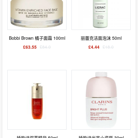
Bobbi Brown 橘子面霜 100ml
丽蕾克洁面泡沫 50ml
£63.55
£84.0
£4.44
£18.0
娇韵诗双萃精华 50ml
娇韵诗光芒小瓷瓶 30ml