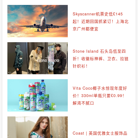
Skyscanner机票史低£145
起！近期回国抓紧订！上海北
京广州都便宜
Stone Island 石头岛低至四
折！收徽标神裤、卫衣、拉链
针织衫！
Vita Coco椰子水惊现年度好
价！330ml单瓶只要£0.99！
解渴不腻口
Coast | 英国优雅女士服饰品