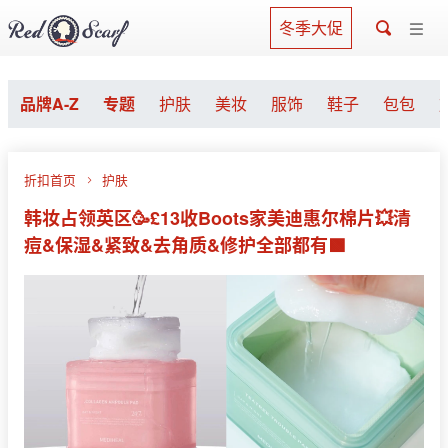
冬季大促
品牌A-Z
专题
护肤
美妆
服饰
鞋子
包包
折扣首页
护肤
韩妆占领英区🥳£13收Boots家美迪惠尔棉片💥清
痘&保湿&紧致&去角质&修护全部都有🟩