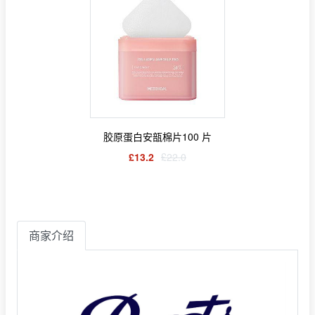
胶原蛋白安瓿棉片100 片
£13.2
£22.0
商家介绍