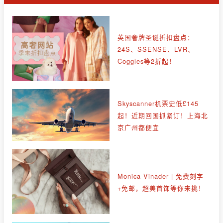
英国奢牌圣诞折扣盘点：
24S、SSENSE、LVR、
Coggles等2折起！
Skyscanner机票史低£145
起！近期回国抓紧订！上海北
京广州都便宜
Monica Vinader | 免费刻字
+免邮，超美首饰等你来挑！