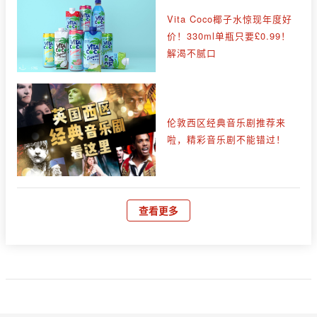
Vita Coco椰子水惊现年度好
价！330ml单瓶只要£0.99！
解渴不腻口
伦敦西区经典音乐剧推荐来
啦，精彩音乐剧不能错过！
查看更多