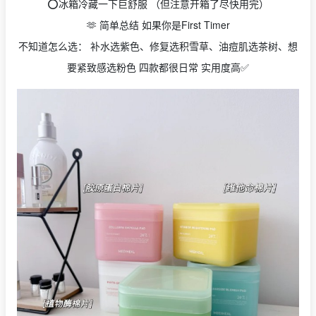
⭕️冰箱冷藏一下巨舒服 （但注意开箱了尽快用完）
🫶 简单总结 如果你是First Timer
不知道怎么选： 补水选紫色、修复选积雪草、油痘肌选茶树、想
要紧致感选粉色 四款都很日常 实用度高✅