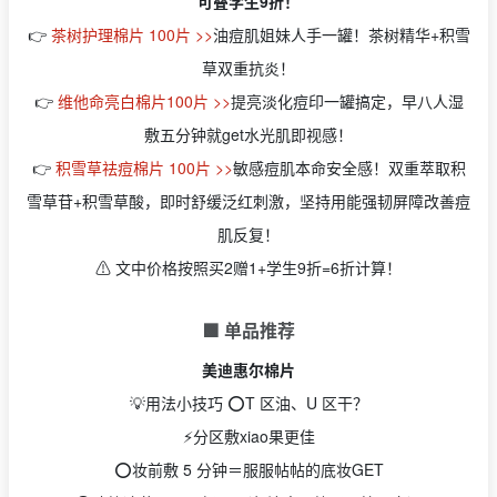
可叠学生9折！
👉
茶树护理棉片 100片 >>
油痘肌姐妹人手一罐！茶树精华+积雪
草双重抗炎！
👉
维他命亮白棉片100片 >>
提亮淡化痘印一罐搞定，早八人湿
敷五分钟就get水光肌即视感！
👉
积雪草祛痘棉片 100片 >>
敏感痘肌本命安全感！双重萃取积
雪草苷+积雪草酸，即时舒缓泛红刺激，坚持用能强韧屏障改善痘
肌反复！
⚠️ 文中价格按照买2赠1+学生9折=6折计算！
🟩 单品推荐
美迪惠尔棉片
💡用法小技巧 ⭕️T 区油、U 区干？
⚡️分区敷xiao果更佳
⭕️妆前敷 5 分钟＝服服帖帖的底妆GET